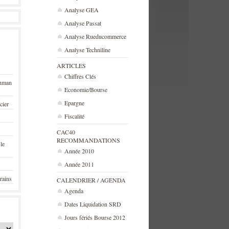
Analyse GEA
Analyse Passat
Analyse Rueducommerce
Analyse Techniline
ARTICLES
Chiffres Clés
ehman
Economie/Bourse
Epargne
cier
Fiscalité
CAC40
RECOMMANDATIONS
 le
Année 2010
Année 2011
rains
CALENDRIER / AGENDA
Agenda
Dates Liquidation SRD
Jours fériés Bourse 2012