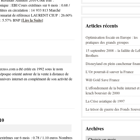
 Résultats Annuels 2010 Code Isin :
ue : EBI Cours extrêmes sur 6 mois : 0.68 /
itres en circulation : 14 933 813 Marché
onnariat de référence LAURENT CIUP : 26.60%
 5.57% BNP [
Lire la Suite
]
Articles récents
Optimisation fiscale en Europe : les
pratiques des grands groupes
15 septembre 2008 – la faillite de L
Brothers
Disneyland en plein cauchemar finan
izcuss.com a été créée en 1992 sous le nom
L’Or pourrait-il sauver la France
époque orienté autour de la vente à distance de
’univers internet en complément de son activité de
Will Gold Save France
L’effondrement de la bulle internet et
krach boursier de 2000
La Crise asiatique de 1997
Le trésor de guerre des Fonds Souve
10
Archives
trêmes sur 6 mois : 0.78 / 1.10 euros Nombres