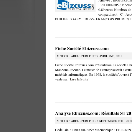
Analyse : Ebizcuss.com
FR0000078859 Mnémoniq
0.89 euros Nombres de t
compartiment : C Acti
PHILIPPE GASY : 18.97% FRANCOIS PRUDENT :
Fiche Société Ebizcuss.com
AUTHOR : ABELL PUBLISHED: AVRIL 2ND, 2011
Fiche Société Ebizcuss.com Présentation La société Eb
MacZone-PcZone. Le métier de l’entreprise était à cette 
matériels informatiques. En 1998, la société s’ouvre à l
vente par [
Lire la Suite
]
Analyse Ebizcuss.com: Résultats S1 20
AUTHOR : ABELL PUBLISHED: SEPTEMBRE 14TH, 2010
Code Isin : FR0000078859 Mnémonique : EBI Cours ex