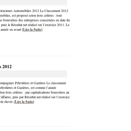
tructeurs Automobiles 2012 Le Classement 2012
biles, est proposé selon trois critères : tout
ons boursières des entreprises concernées en date du
puis le Résultat net réalisé sur l’exercice 2011. Le
 année en avant [
Lire la Suite
]
s 2012
mpagnies Pétrolières et Gazières Le classement
rolières et Gazières, est comme l’année
on trois critères : par capitalisations boursières au
affaires, puis par Résultat net réalisé sur l’exercice
le élevés [
Lire la Suite
]