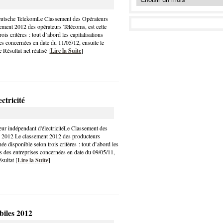
eutsche TelekomLe Classement des Opérateurs
ment 2012 des opérateurs Télécoms, est cette
ois critères : tout d’abord les capitalisations
es concernées en date du 11/05/12, ensuite le
e Résultat net réalisé [
Lire la Suite
]
ctricité
r indépendant d'électricitéLe Classement des
té 2012 Le classement 2012 des producteurs
nnée disponible selon trois critères : tout d’abord les
es des entreprises concernées en date du 09/05/11,
sultat [
Lire la Suite
]
iles 2012