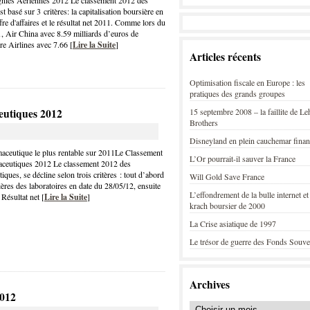
nies Aériennes 2012 Le classement 2012 des
 basé sur 3 critères: la capitalisation boursière en
fre d'affaires et le résultat net 2011. Comme lors du
, Air China avec 8.59 milliards d’euros de
ore Airlines avec 7.66 [
Lire la Suite
]
Articles récents
Optimisation fiscale en Europe : les
pratiques des grands groupes
eutiques 2012
15 septembre 2008 – la faillite de L
Brothers
Disneyland en plein cauchemar finan
rmaceutique le plus rentable sur 2011Le Classement
L’Or pourrait-il sauver la France
aceutiques 2012 Le classement 2012 des
ques, se décline selon trois critères : tout d’abord
Will Gold Save France
ières des laboratoires en date du 28/05/12, ensuite
L’effondrement de la bulle internet et
e Résultat net [
Lire la Suite
]
krach boursier de 2000
La Crise asiatique de 1997
Le trésor de guerre des Fonds Souve
Archives
2012