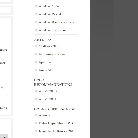
Analyse GEA
Analyse Passat
Analyse Rueducommerce
Analyse Techniline
ARTICLES
Chiffres Clés
ehman
Economie/Bourse
Epargne
cier
Fiscalité
CAC40
RECOMMANDATIONS
 le
Année 2010
Année 2011
rains
CALENDRIER / AGENDA
Agenda
Dates Liquidation SRD
Jours fériés Bourse 2012