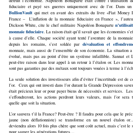
détruit l’économie. Napoléon Bonaparte était contre l’utilisation 
fiduciaire et payé ses guerres uniquement avec de l’or. Dans un 
BullionVault
qui met en avant des extraits du livre «Fiat Money In
France – L’inflation de la monnaie fiduciaire en France », l’aute
n’utilisai
Dickson White, cite le chef militaire Napoléon Bonaparte
monnaie fiduciaire
. La raison était qu’il savait que les économies s’e
à cause d’elle. Chaque société ayant tenté l’aventure de la monnaie
dévaluation et effondrem
depuis les romains, s’est soldée par
monnaie, mais aussi de l’ensemble de son économie. La situation a
évolué, mais pas au point d’être un système infaillible. Sannat et 
peut-être raison dans leur appel à un retour à l’étalon or. Les monn
sont pas garanties par des métaux sont toujours vouées à terme à l’éc
La seule solution des investisseurs afin d’éviter l’incertitude est de 
l’or. Ceux qui ont investi dans l’or durant la Grande Dépression sav
était précieux leur or pour payer biens de nécessités et services. L
s’effondreront, les actions perdront leurs valeurs, mais l’or sera 
quelle que soit la situation.
L’or sauvera t’il la France? Peut-être ? Il faudra pour cela que le pré
jaune (non déflationniste) se transforme en un nouvel étalon o
deviendra alors 10 fois plus chère que sont coût actuel, mais c’est le
pour sauver les générations futures…