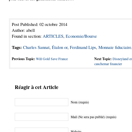
Post Published: 02 octobre 2014
Author: abell
Found in section:
ARTICLES
,
Economie/Bourse
Tags:
Charles Sannat
,
Étalon or
,
Ferdinand Lips
,
Monnaie fiduciaire
Previous Topic:
Will Gold Save France
Next Topic:
Disneyland en
cauchemar financier
Réagir à cet Article
Nom (requis)
Mail (Ne sera pas publié) (requis)
Website