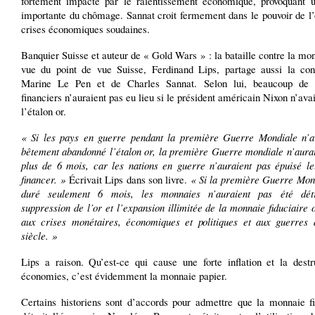
fortement impacté par le ralentissement économique, provoquant 
importante du chômage. Sannat croit fermement dans le pouvoir de l’
crises économiques soudaines.
Banquier Suisse et auteur de « Gold Wars » : la bataille contre la mo
vue du point de vue Suisse, Ferdinand Lips, partage aussi la con
Marine Le Pen et de Charles Sannat. Selon lui, beaucoup de
financiers n’auraient pas eu lieu si le président américain Nixon n’avai
l’étalon or.
« Si les pays en guerre pendant la première Guerre Mondiale n’a
bêtement abandonné l’étalon or, la première Guerre mondiale n’aurai
plus de 6 mois, car les nations en guerre n’auraient pas épuisé le
financer. »
Écrivait Lips dans son livre.
« Si la première Guerre Mond
duré seulement 6 mois, les monnaies n’auraient pas été détr
suppression de l’or et l’expansion illimitée de la monnaie fiduciaire
aux crises monétaires, économiques et politiques et aux guerre
siècle. »
Lips a raison. Qu’est-ce qui cause une forte inflation et la destr
économies, c’est évidemment la monnaie papier.
Certains historiens sont d’accords pour admettre que la monnaie fi