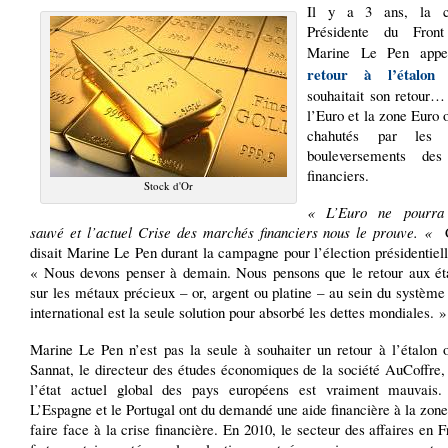
Il y a 3 ans, la co
Présidente du Front
Marine Le Pen app
retour à l’étalon
souhaitait son retour…
l’Euro et la zone Euro o
chahutés par les 
bouleversements de
financiers.
Stock d'Or
« L’Euro ne pourra
sauvé et l’actuel Crise des marchés financiers nous le prouve. «
C
disait Marine Le Pen durant la campagne pour l’élection présidentiel
« Nous devons penser à demain. Nous pensons que le retour aux ét
sur les métaux précieux – or, argent ou platine – au sein du systèm
international est la seule solution pour absorbé les dettes mondiales. »
Marine Le Pen n’est pas la seule à souhaiter un retour à l’étalon o
Sannat, le directeur des études économiques de la société AuCoffre,
l’état actuel global des pays européens est vraiment mauvais
L’Espagne et le Portugal ont du demandé une aide financière à la zon
faire face à la crise financière. En 2010, le secteur des affaires en F