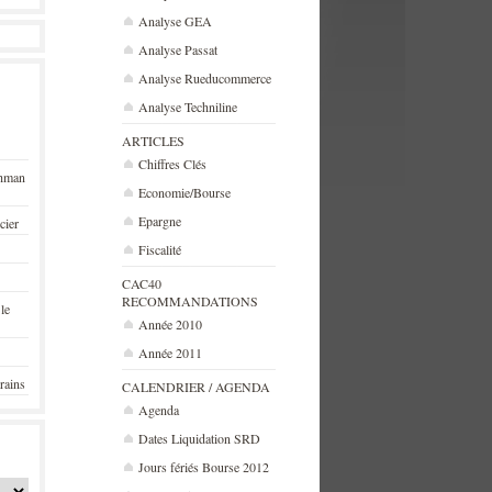
Analyse GEA
Analyse Passat
Analyse Rueducommerce
Analyse Techniline
ARTICLES
Chiffres Clés
ehman
Economie/Bourse
Epargne
cier
Fiscalité
CAC40
RECOMMANDATIONS
 le
Année 2010
Année 2011
rains
CALENDRIER / AGENDA
Agenda
Dates Liquidation SRD
Jours fériés Bourse 2012