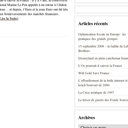
t-il sauver la France ? Il y a 3 ans, la controversé
ional Marine Le Pen appelée à un retour à l’étalon
etour… et depuis, l’Euro et la zone Euro ont été très
ux bouleversements des marchés financiers.
Lire la Suite
]
Articles récents
Optimisation fiscale en Europe : les
pratiques des grands groupes
15 septembre 2008 – la faillite de L
Brothers
Disneyland en plein cauchemar finan
L’Or pourrait-il sauver la France
Will Gold Save France
L’effondrement de la bulle internet et
krach boursier de 2000
La Crise asiatique de 1997
Le trésor de guerre des Fonds Souve
Archives