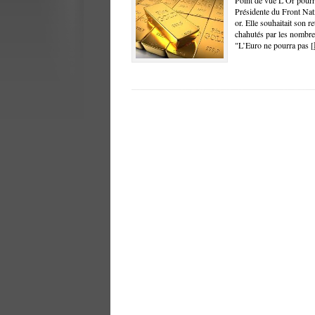
Point de vue L’Or pourrai
Présidente du Front Nat
or. Elle souhaitait son r
chahutés par les nombre
"L’Euro ne pourra pas [