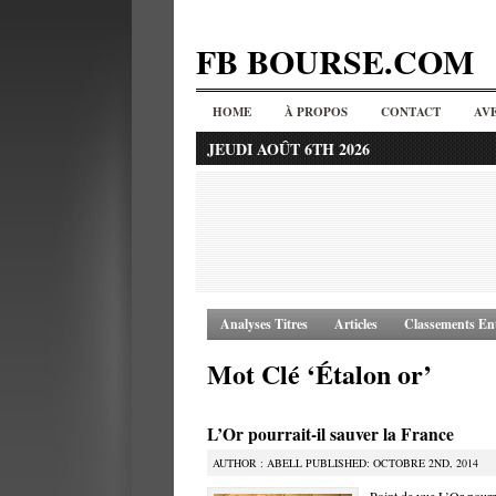
FB BOURSE.COM
HOME
À PROPOS
CONTACT
AV
JEUDI AOÛT 6TH 2026
Analyses Titres
Articles
Classements Ent
Mot Clé ‘Étalon or’
L’Or pourrait-il sauver la France
AUTHOR : ABELL PUBLISHED: OCTOBRE 2ND, 2014