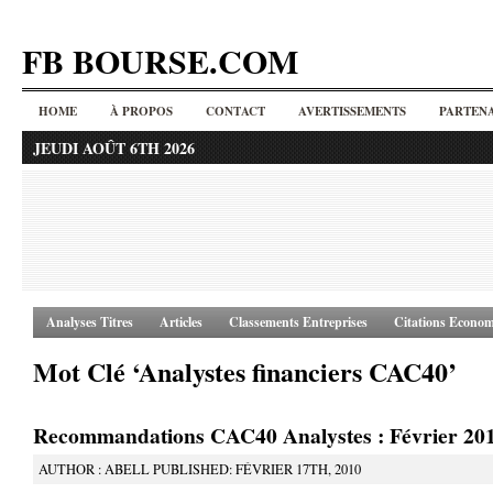
FB BOURSE.COM
HOME
À PROPOS
CONTACT
AVERTISSEMENTS
PARTENA
JEUDI AOÛT 6TH 2026
Analyses Titres
Articles
Classements Entreprises
Citations Econom
Mot Clé ‘Analystes financiers CAC40’
Recommandations CAC40 Analystes : Février 20
AUTHOR : ABELL PUBLISHED: FÉVRIER 17TH, 2010