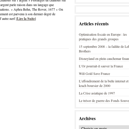
itations sur l’argent » Florilèges de citations sur
’argent parle raison dans un langage que
 nations. » Aphra Behn, The Rover, 1677 « On
ement est parvenu à son dernier degré de
’autre nerf [
Lire la Suite
]
Articles récents
Optimisation fiscale en Europe : les
pratiques des grands groupes
15 septembre 2008 – la faillite de L
Brothers
Disneyland en plein cauchemar finan
L’Or pourrait-il sauver la France
Will Gold Save France
L’effondrement de la bulle internet et
krach boursier de 2000
La Crise asiatique de 1997
Le trésor de guerre des Fonds Souve
Archives