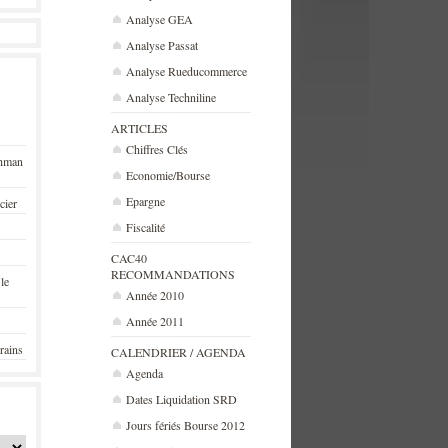
Analyse GEA
Analyse Passat
Analyse Rueducommerce
Analyse Techniline
ARTICLES
Chiffres Clés
ehman
Economie/Bourse
Epargne
cier
Fiscalité
CAC40
RECOMMANDATIONS
 le
Année 2010
Année 2011
rains
CALENDRIER / AGENDA
Agenda
Dates Liquidation SRD
Jours fériés Bourse 2012