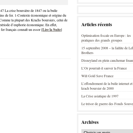
47 La crise boursière de 1847 ou la bulle
ins de fer. 1-Contexte économique et origine du
Comme la plupart des Krachs boursiers, celui de
Articles récents
période d’euphorie économique. En effet,
 fer français connaît un essor [
Lire la Suite
]
Optimisation fiscale en Europe : les
pratiques des grands groupes
15 septembre 2008 – la faillite de L
Brothers
Disneyland en plein cauchemar finan
L’Or pourrait-il sauver la France
Will Gold Save France
L’effondrement de la bulle internet et
krach boursier de 2000
La Crise asiatique de 1997
Le trésor de guerre des Fonds Souve
Archives