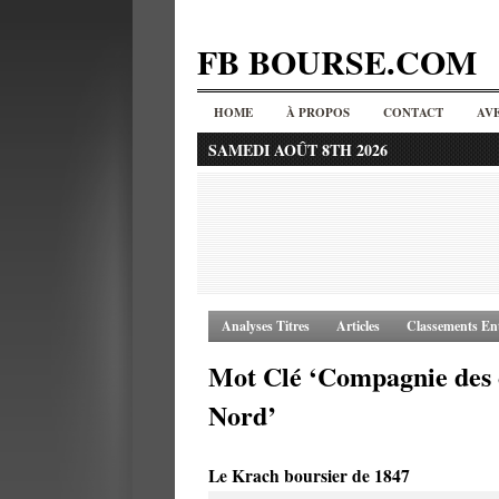
FB BOURSE.COM
HOME
À PROPOS
CONTACT
AV
SAMEDI AOÛT 8TH 2026
Analyses Titres
Articles
Classements Ent
Mot Clé ‘Compagnie des 
Nord’
Le Krach boursier de 1847