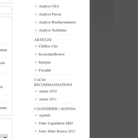
Analyse GEA
Analyse Passat
Analyse Rueducommerce
Analyse Techniline
ARTICLES
Chiffres Clés
ehman
Economie/Bourse
Epargne
cier
Fiscalité
CAC40
RECOMMANDATIONS
 le
Année 2010
Année 2011
rains
CALENDRIER / AGENDA
Agenda
Dates Liquidation SRD
Jours fériés Bourse 2012