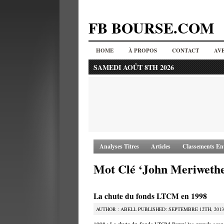
FB BOURSE.COM
HOME
À PROPOS
CONTACT
AV
SAMEDI AOÛT 8TH 2026
Analyses Titres
Articles
Classements Ent
Mot Clé ‘John Meriweth
La chute du fonds LTCM en 1998
AUTHOR : ABELL PUBLISHED: SEPTEMBRE 12TH, 2013