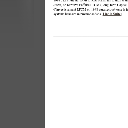
1998 : La chute du fonds LTCM Parmi les grands scanda
Street, on retrouve l’affaire LTCM (Long Term Capital 
d’investissement LTCM en 1998 aura secoué toute la fin
système bancaire international dans [
Lire la Suite
]