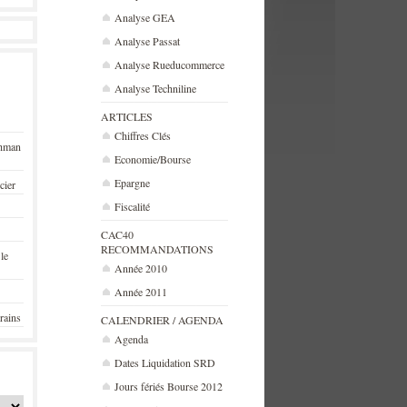
Analyse GEA
Analyse Passat
Analyse Rueducommerce
Analyse Techniline
ARTICLES
Chiffres Clés
ehman
Economie/Bourse
Epargne
cier
Fiscalité
CAC40
RECOMMANDATIONS
 le
Année 2010
Année 2011
rains
CALENDRIER / AGENDA
Agenda
Dates Liquidation SRD
Jours fériés Bourse 2012