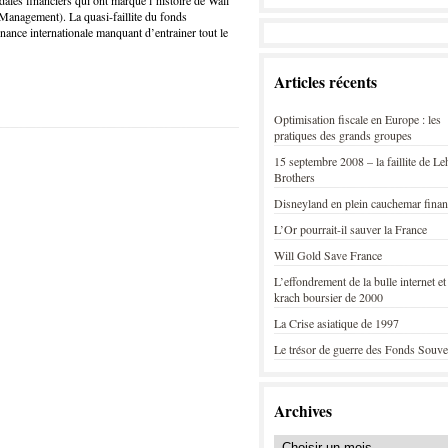
les financiers qui ont marqué l’histoire de Wall
Management). La quasi-faillite du fonds
ance internationale manquant d’entrainer tout le
Articles récents
Optimisation fiscale en Europe : les
pratiques des grands groupes
15 septembre 2008 – la faillite de L
Brothers
Disneyland en plein cauchemar finan
L’Or pourrait-il sauver la France
Will Gold Save France
L’effondrement de la bulle internet et
krach boursier de 2000
La Crise asiatique de 1997
Le trésor de guerre des Fonds Souve
Archives