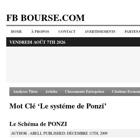
FB BOURSE.COM
HOME
À PROPOS
CONTACT
AVERTISSEMENTS
PARTENA
VENDREDI AOÛT 7TH 2026
Analyses Titres
Articles
Classements Entreprises
Citations Econom
Mot Clé ‘Le systéme de Ponzi’
Le Schéma de PONZI
AUTHOR : ABELL PUBLISHED: DÉCEMBRE 11TH, 2009