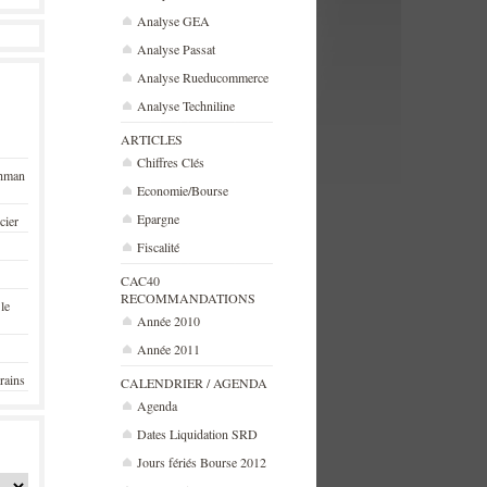
Analyse GEA
Analyse Passat
Analyse Rueducommerce
Analyse Techniline
ARTICLES
Chiffres Clés
ehman
Economie/Bourse
Epargne
cier
Fiscalité
CAC40
RECOMMANDATIONS
 le
Année 2010
Année 2011
rains
CALENDRIER / AGENDA
Agenda
Dates Liquidation SRD
Jours fériés Bourse 2012