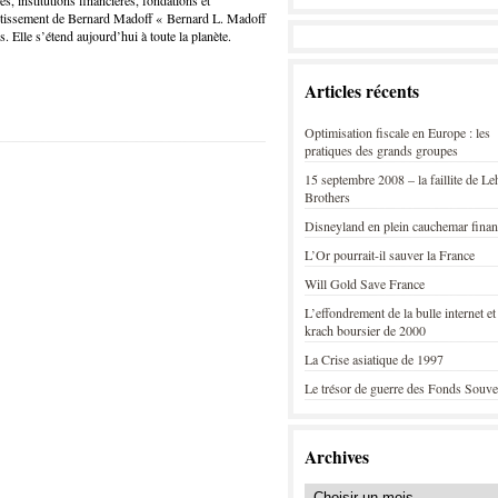
 institutions financières, fondations et
nvestissement de Bernard Madoff « Bernard L. Madoff
 Elle s’étend aujourd’hui à toute la planète.
Articles récents
Optimisation fiscale en Europe : les
pratiques des grands groupes
15 septembre 2008 – la faillite de L
Brothers
Disneyland en plein cauchemar finan
L’Or pourrait-il sauver la France
Will Gold Save France
L’effondrement de la bulle internet et
krach boursier de 2000
La Crise asiatique de 1997
Le trésor de guerre des Fonds Souve
Archives