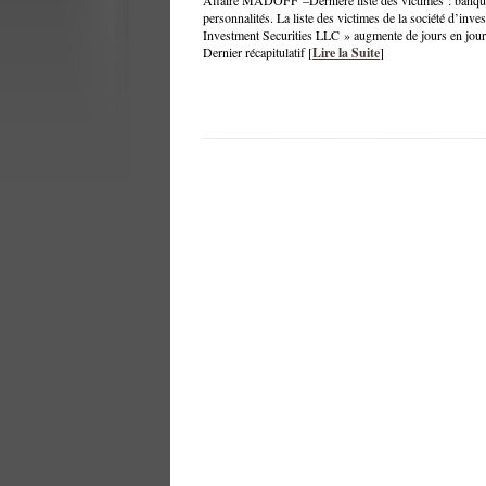
Affaire MADOFF –Dernière liste des victimes : banques,
personnalités. La liste des victimes de la société d’i
Investment Securities LLC » augmente de jours en jours.
Dernier récapitulatif [
Lire la Suite
]