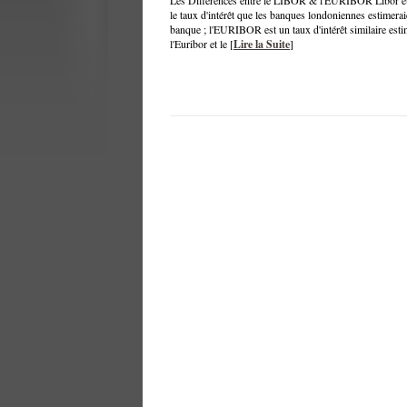
Les Différences entre le LIBOR & l'EURIBOR Libor et E
le taux d'intérêt que les banques londoniennes estimerai
banque ; l'EURIBOR est un taux d'intérêt similaire esti
l'Euribor et le [
Lire la Suite
]