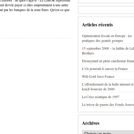
uribor : de quoi s'agit-il ? Le LIBOR représente
ent devoir payer si elles empruntaient à une autre
mé par les banques de la zone Euro. Qu'est-ce que
Articles récents
Optimisation fiscale en Europe : les
pratiques des grands groupes
15 septembre 2008 – la faillite de L
Brothers
Disneyland en plein cauchemar finan
L’Or pourrait-il sauver la France
Will Gold Save France
L’effondrement de la bulle internet et
krach boursier de 2000
La Crise asiatique de 1997
Le trésor de guerre des Fonds Souve
Archives