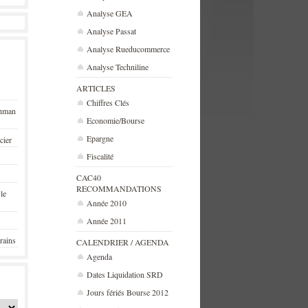
Analyse GEA
Analyse Passat
Analyse Rueducommerce
Analyse Techniline
ARTICLES
Chiffres Clés
ehman
Economie/Bourse
Epargne
cier
Fiscalité
CAC40
RECOMMANDATIONS
 le
Année 2010
Année 2011
rains
CALENDRIER / AGENDA
Agenda
Dates Liquidation SRD
Jours fériés Bourse 2012