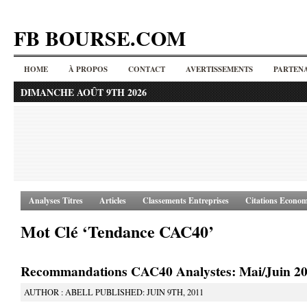
FB BOURSE.COM
HOME
À PROPOS
CONTACT
AVERTISSEMENTS
PARTENA
DIMANCHE AOÛT 9TH 2026
Analyses Titres
Articles
Classements Entreprises
Citations Econom
Mot Clé ‘Tendance CAC40’
Recommandations CAC40 Analystes: Mai/Juin 2
AUTHOR : ABELL PUBLISHED: JUIN 9TH, 2011