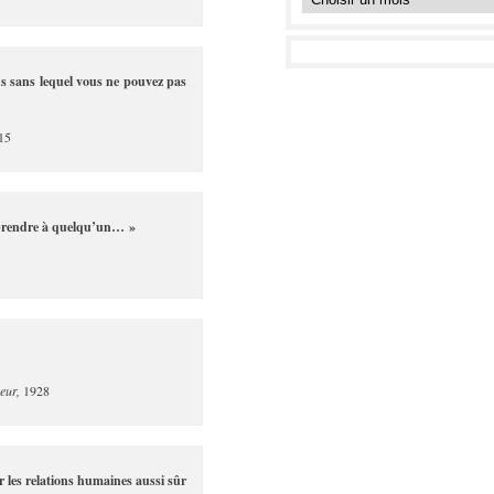
ns sans lequel vous ne pouvez pas
15
e prendre à quelqu’un… »
eur,
1928
r les relations humaines aussi sûr