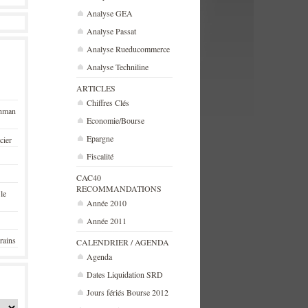
Analyse GEA
Analyse Passat
Analyse Rueducommerce
Analyse Techniline
ARTICLES
Chiffres Clés
ehman
Economie/Bourse
Epargne
cier
Fiscalité
CAC40
RECOMMANDATIONS
 le
Année 2010
Année 2011
rains
CALENDRIER / AGENDA
Agenda
Dates Liquidation SRD
Jours fériés Bourse 2012