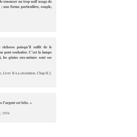
 de renoncer au trop naïf usage de
ée ; une forme particulière, souple,
richesse puisqu’il suffit de le
on peut souhaiter. C’est la lampe
i, les génies eux-mêmes sont ses
e,
Livre II-La circulation, Chap.II.2,
e l’argent est bête. »
,
1934