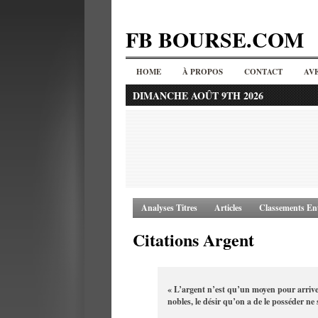
FB BOURSE.COM
HOME
À PROPOS
CONTACT
AV
DIMANCHE AOÛT 9TH 2026
Analyses Titres
Articles
Classements Ent
Citations Argent
« L’argent n’est qu’un moyen pour arriver 
nobles, le désir qu’on a de le posséder ne 