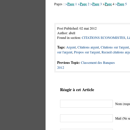
Pages :
>
Page
1
>
Page
2
>
Page
3
>
Page
4
>
Page
5
Post Published: 02 mai 2012
Author: abell
Found in section:
CITATIONS ECONOMISTES
,
Li
Tags:
Argent
,
Citations argent
,
Citations sur l'argent
sur l'argent
,
Propos sur l'argent
,
Recueil citations arg
Previous Topic:
Classement des Banques
2012
Réagir à cet Article
Nom (requ
Mail (Ne se