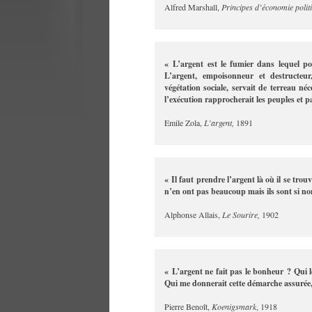
Alfred Marshall,
Principes d’économie polit
« L’argent est le fumier dans lequel 
L’argent, empoisonneur et destructeur
végétation sociale, servait de terreau n
l’exécution rapprocherait les peuples et pac
Emile Zola,
L’argent,
1891
« Il faut prendre l’argent là où il se trou
n’en ont pas beaucoup mais ils sont si n
Alphonse Allais,
Le Sourire,
1902
« L’argent ne fait pas le bonheur ? Qui l
Qui me donnerait cette démarche assurée, c
Pierre Benoît,
Koenigsmark
, 1918