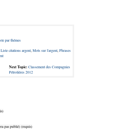
ste par thémes
,
Liste citations argent
,
Mots sur l'argent
,
Phrases
ent
Next Topic:
Classement des Compagnies
Pétrolières 2012
is)
ra pas publié) (requis)