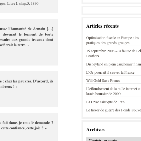
ique
, Livre I, chap.5, 1890
Articles récents
pousse l’humanité de demain […]
, devenait le ferment de toute
Optimisation fiscale en Europe : les
écessaire aux grands travaux dont
pratiques des grands groupes
ifierait la terre. »
15 septembre 2008 – la faillite de L
Brothers
Disneyland en plein cauchemar finan
L’Or pourrait-il sauver la France
Will Gold Save France
ve : chez les pauvres. D’accord, ils
ombreux ! »
L’effondrement de la bulle internet et
krach boursier de 2000
La Crise asiatique de 1997
Le trésor de guerre des Fonds Souve
e fait donc, je vous le demande ?
ette confiance, cette joie ? »
Archives