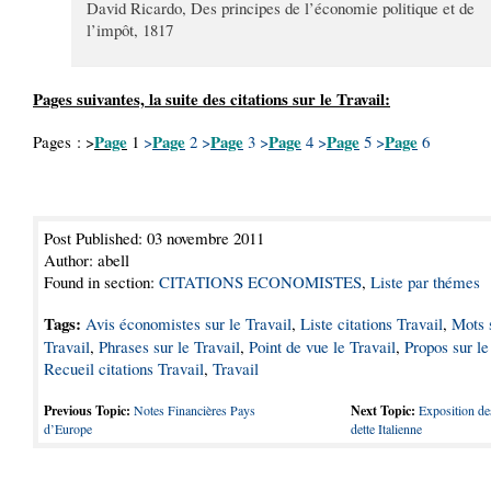
David Ricardo, Des principes de l’économie politique et de
l’impôt, 1817
Pages suivantes, la suite des citations sur le Travail:
Page
Page
Page
Page
Page
Page
Pages : >
1
>
2
>
3
>
4
>
5
>
6
Post Published: 03 novembre 2011
Author: abell
Found in section:
CITATIONS ECONOMISTES
,
Liste par thémes
Tags:
Avis économistes sur le Travail
,
Liste citations Travail
,
Mots 
Travail
,
Phrases sur le Travail
,
Point de vue le Travail
,
Propos sur le
Recueil citations Travail
,
Travail
Previous Topic:
Notes Financières Pays
Next Topic:
Exposition de
d’Europe
dette Italienne