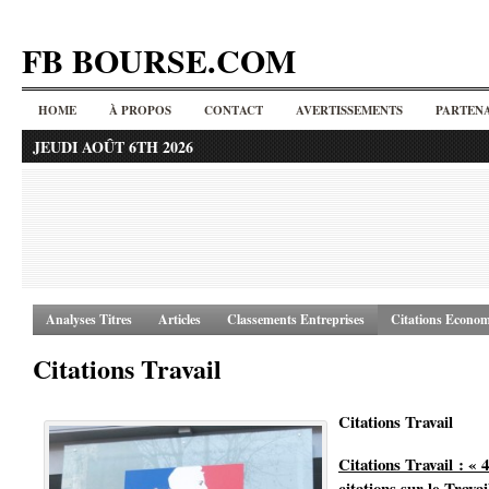
FB BOURSE.COM
HOME
À PROPOS
CONTACT
AVERTISSEMENTS
PARTENA
JEUDI AOÛT 6TH 2026
Analyses Titres
Articles
Classements Entreprises
Citations Econom
Citations Travail
Citations Travail
Citations Travail : « 
citations sur le Travai