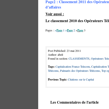
Page2 : Classement 2011 des Opérateu
d’affaires
Voir aussi :
Le classement 2010 des Opérateurs Té
Pages :
>
Page
1
>
Page
2
>
Page
3
Post Published: 23 mai 2011
Author: abell
Found in section:
CLASSEMENTS
,
Opérateurs Tel
Tags:
Capitalisation France Telecom
,
Capitalisation 
Télécoms
,
Palmarès des Opérateurs Télécoms
,
Top op
Previous Topic:
Citations sur le Capital
Les Commentaires de l'article