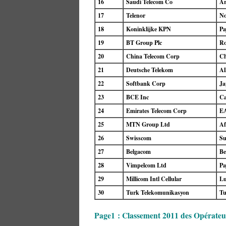
16
Saudi Telecom Co
Ar
17
Telenor
No
18
Koninklijke KPN
Pa
19
BT Group Plc
Ro
20
China Telecom Corp
Ch
21
Deutsche Telekom
Al
22
Softbank Corp
Ja
23
BCE Inc
C
24
Emirates Telecom Corp
E
25
MTN Group Ltd
Af
26
Swisscom
Su
27
Belgacom
Be
28
Vimpelcom Ltd
Pa
29
Millicom Intl Cellular
L
30
Turk Telekomunikasyon
Tu
Page1 : Classement 2011 des Opérateu