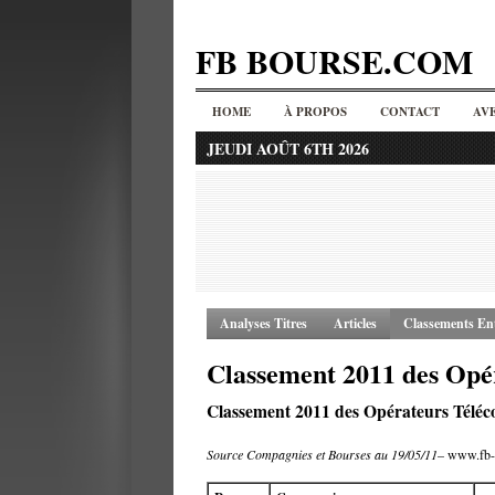
FB BOURSE.COM
HOME
À PROPOS
CONTACT
AV
JEUDI AOÛT 6TH 2026
Analyses Titres
Articles
Classements Ent
Classement 2011 des Opé
Classement 2011 des Opérateurs Téléc
Source Compagnies et Bourses au 19/05/11
– www.fb-