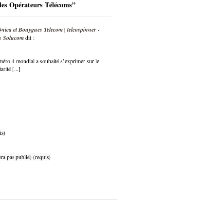
des Opérateurs Télécoms”
ónica et Bouygues Telecom | telcospinner -
ts Solucom
dit :
uméro 4 mondial a souhaité s’exprimer sur le
rité [...]
is)
ra pas publié) (requis)