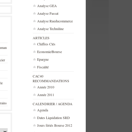
Analyse GEA
Analyse Passat
Analyse Rueducommerce
Analyse Techniline
ARTICLES
Chiffres Clés
ehman
Economie/Bourse
Epargne
cier
Fiscalité
CAC40
RECOMMANDATIONS
 le
Année 2010
Année 2011
rains
CALENDRIER / AGENDA
Agenda
Dates Liquidation SRD
Jours fériés Bourse 2012