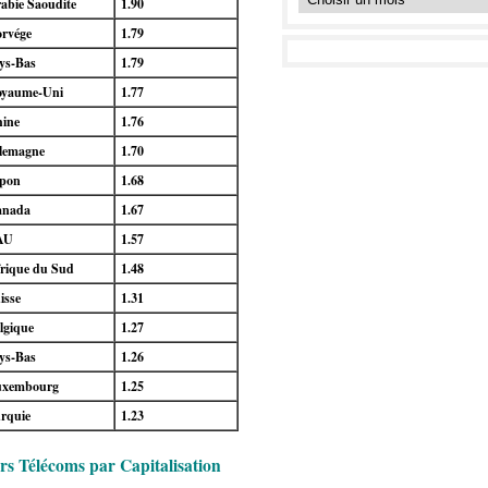
abie Saoudite
1.90
rvége
1.79
ys-Bas
1.79
yaume-Uni
1.77
ine
1.76
lemagne
1.70
pon
1.68
anada
1.67
AU
1.57
rique du Sud
1.48
isse
1.31
lgique
1.27
ys-Bas
1.26
uxembourg
1.25
rquie
1.23
rs Télécoms
par Capitalisation