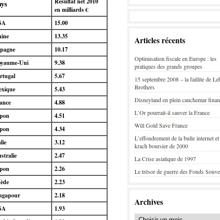
Résultat net 2010
ays
en milliards €
SA
15.00
ine
13.35
Articles récents
pagne
10.17
Optimisation fiscale en Europe : les
yaume-Uni
9.38
pratiques des grands groupes
rtugal
5.67
15 septembre 2008 – la faillite de L
Brothers
xique
5.43
Disneyland en plein cauchemar finan
ance
4.88
L’Or pourrait-il sauver la France
pon
4.51
Will Gold Save France
pon
4.34
L’effondrement de la bulle internet et
lie
3.12
krach boursier de 2000
stralie
2.47
La Crise asiatique de 1997
pon
2.26
Le trésor de guerre des Fonds Souve
ède
2.23
ngapour
2.18
Archives
SA
1.93