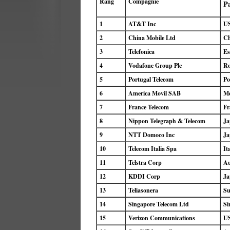
Rang
Compagnie
P
1
AT&T Inc
U
2
China Mobile Ltd
Ch
3
Telefonica
Es
4
Vodafone Group Plc
Ro
5
Portugal Telecom
Po
6
America Movil SAB
Me
7
France Telecom
Fr
8
Nippon Telegraph & Telecom
Ja
9
NTT Domoco Inc
Ja
10
Telecom Italia Spa
Ita
11
Telstra Corp
Au
12
KDDI Corp
Ja
13
Teliasonera
Su
14
Singapore Telecom Ltd
Si
15
Verizon Communications
U