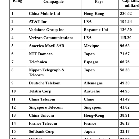
Rang
Capitalis
Compagnie
Pays
milliar
1
China Mobile Ltd
Hong-Kong
226.62
2
AT&T Inc
USA
194.24
3
Vodafone Group Inc
Royaume-Uni
136.50
4
Verizon Communications
USA
115.20
5
America Movil SAB
Mexique
96.68
6
NTT Domoco
Japon
71.67
7
Telefonica
Espagne
66.76
8
Nippon Telegraph &
Japon
58.58
Telecom
9
Deutsche Telekom
Allemagne
49.30
10
Telstra Corp
Australie
44.95
11
China Telecom
Chine
41.49
12
Singapore Telecom
Singapour
41.02
13
China Unicom
Hong-Kong
38.91
14
France Telecom
France
36.13
15
Softbank Corp
Japon
33.17