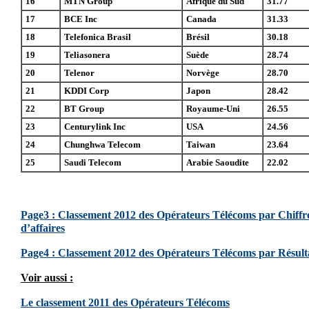
16
MTN Group
Afrique du Sud
31.77
17
BCE Inc
Canada
31.33
18
Telefonica Brasil
Brésil
30.18
19
Teliasonera
Suède
28.74
20
Telenor
Norvège
28.70
21
KDDI Corp
Japon
28.42
22
BT Group
Royaume-Uni
26.55
23
Centurylink Inc
USA
24.56
24
Chunghwa Telecom
Taiwan
23.64
25
Saudi Telecom
Arabie Saoudite
22.02
Page3 : Classement 2012 des Opérateurs Télécoms par Chiffr
d’affaires
Page4 : Classement 2012 des Opérateurs Télécoms par Résult
Voir aussi :
Le classement 2011 des Opérateurs Télécoms