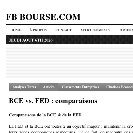
FB BOURSE.COM
HOME
À PROPOS
CONTACT
AVERTISSEMENTS
PARTENA
JEUDI AOÛT 6TH 2026
Analyses Titres
Articles
Classements Entreprises
Citations Econom
BCE vs. FED : comparaisons
Comparaisons de la BCE & de la FED
La FED et la BCE ont toutes 2 un objectif majeur : maintenir la cro
leurs zones économiques respectives. De ce fait, on rencontre des s