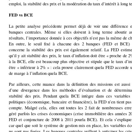
emploi, la stabilité des prix et la modération du taux d’intérêt à long t
FED vs BCE
La petite analyse précédente permet déjà de voir une différence e
banques centrales. Même si elles doivent à long terme aboutir
résultats, l’importance donnée à ces objectifs n’est pas la même de c
En outre, le seuil fixé à chacune des 2 banques (FED et BCE)
concerne la stabilité des prix est également relatif. La FED estim
qu’il y ait stabilité des prix, le taux d’inflation doit être « proche de 
à la BCE, elle est beaucoup plus objective et stipule que le taux d’inf
être « inférieur à 2% » : cela prouve clairement quela FED accorde 
de marge à l’inflation quela BCE.
Par ailleurs, cette nuance dans la définition des missions est aussi 
d’une divergence dans les méthodes d’évaluation et de détermina
stabilité des prix. Pendant quela BCE intègre dans ces variables 
politiques (économique, bancaire et financière), la FED n’en tient pa
compte. Malgré cela, elles ont toutes les 2 fait de nombreuses erre
géré parfois les crises économiques (crise immobilière des années 2
FED et conjoncture de 2008 à 2011 pourla BCE). Et cela s’explique
car quel que soit le système de gestion mis en place, les variables 
ne sont pas figées. Les banques centrales veillent à anticiper les cris