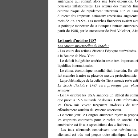
américaine qui connaît alors une forte expansion. 
poussées inflationnistes. Les acteurs des marchés fin
centrale risque de rapidement intervenir sur les tau
d’intérêt des emprunts nationaux américains augmenten
mois de 7% à 9.5%. Les marchés financiers avaient alor
la politique monétaire de la Banque Centrale américaine.
partir de 1988, par le successeur de Paul Volckher, Al
—–
Le krach d’octobre 1987
Les causes structurelles du krach :
- Les cours des actions étaient à l’époque surévaluées. 
à la Bourse de New-York
- Le déficit budgétaire américain reste très important e
liquidités internationales.
- Le climat économique mondial était incertain. En eff
fait craindre la mise ne place de mesure protectionniste.
- La problématique de la dette du Tiers monde reste enti
Le krach d’octobre 1987 sera provoqué par plus
semaine:
- Le 14 octobre les USA annonce un déficit du comme
que prévu à 15.6 milliards de dollars. Cette informat
les États-Unis vivent largement au-dessus de le
effondrement soudain du système américain.
- Le même jour, le Congrès américain rejette la propos
les emprunts contractés pour le rachat de société. O
américaine est lié aux spéculations des « Raiders ».
- Les taux allemands connaissent une réévaluation.
allemand est très mal perçue outre atlantique. Le se