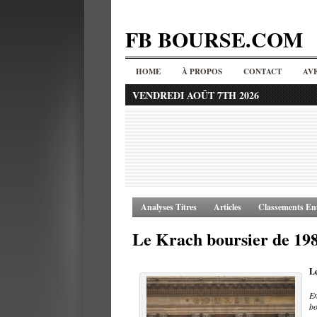
FB BOURSE.COM
HOME
À PROPOS
CONTACT
AV
VENDREDI AOÛT 7TH 2026
Analyses Titres
Articles
Classements Ent
Le Krach boursier de 19
Le
E
bo