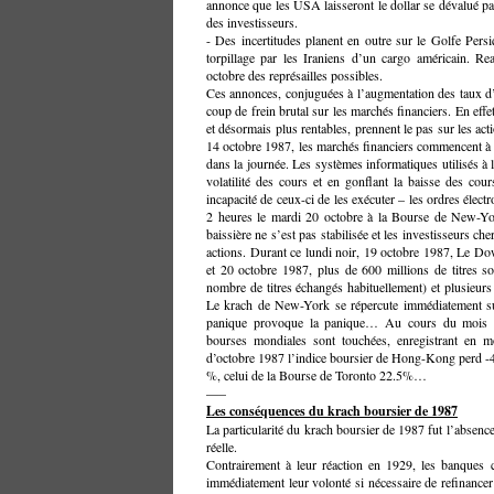
annonce que les USA laisseront le dollar se dévalué pa
des investisseurs.
- Des incertitudes planent en outre sur le Golfe Pers
torpillage par les Iraniens d’un cargo américain. 
octobre des représailles possibles.
Ces annonces, conjuguées à l’augmentation des taux d’
coup de frein brutal sur les marchés financiers. En effet
et désormais plus rentables, prennent le pas sur les acti
14 octobre 1987, les marchés financiers commencent à
dans la journée. Les systèmes informatiques utilisés à 
volatilité des cours et en gonflant la baisse des cou
incapacité de ceux-ci de les exécuter – les ordres éle
2 heures le mardi 20 octobre à la Bourse de New-York
baissière ne s’est pas stabilisée et les investisseurs c
actions. Durant ce lundi noir, 19 octobre 1987, Le D
et 20 octobre 1987, plus de 600 millions de titres so
nombre de titres échangés habituellement) et plusieurs 
Le krach de New-York se répercute immédiatement sur
panique provoque la panique… Au cours du mois d’
bourses mondiales sont touchées, enregistrant en 
d’octobre 1987 l’indice boursier de Hong-Kong perd -4
%, celui de la Bourse de Toronto 22.5%…
—–
Les conséquences du krach boursier de 1987
La particularité du krach boursier de 1987 fut l’absen
réelle.
Contrairement à leur réaction en 1929, les banques c
immédiatement leur volonté si nécessaire de refinancer