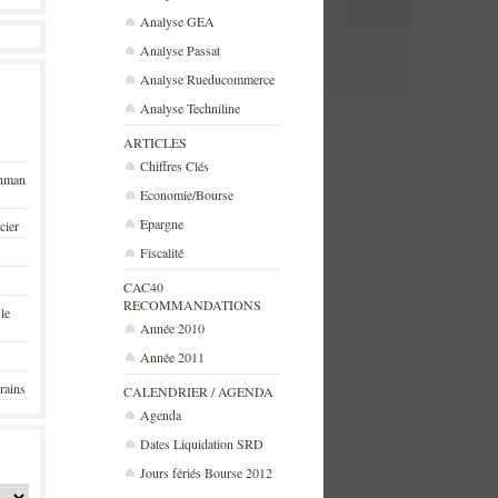
Analyse GEA
Analyse Passat
Analyse Rueducommerce
Analyse Techniline
ARTICLES
Chiffres Clés
ehman
Economie/Bourse
Epargne
cier
Fiscalité
CAC40
RECOMMANDATIONS
 le
Année 2010
Année 2011
rains
CALENDRIER / AGENDA
Agenda
Dates Liquidation SRD
Jours fériés Bourse 2012