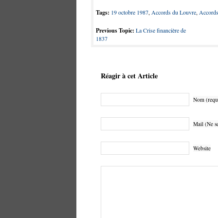
Tags:
19 octobre 1987
,
Accords du Louvre
,
Accords
Previous Topic:
La Crise financière de
1837
Réagir à cet Article
Nom (requ
Mail (Ne se
Website