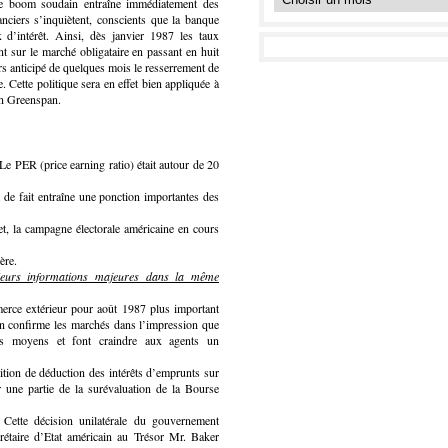
Ce boom soudain entraîne immédiatement des
anciers s’inquiètent, conscients que la banque
x d’intérêt. Ainsi, dès janvier 1987 les taux
t sur le marché obligataire en passant en huit
s anticipé de quelques mois le resserrement de
 Cette politique sera en effet bien appliquée à
an Greenspan.
Le PER (price earning ratio) était autour de 20
t de fait entraîne une ponction importantes des
et, la campagne électorale américaine en cours
ère.
ieurs informations majeures dans la même
rce extérieur pour août 1987 plus important
ion confirme les marchés dans l’impression que
urs moyens et font craindre aux agents un
ition de déduction des intérêts d’emprunts sur
r une partie de la surévaluation de la Bourse
 Cette décision unilatérale du gouvernement
crétaire d’Etat américain au Trésor Mr. Baker