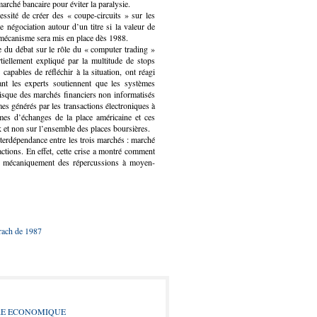
marché bancaire pour éviter la paralysie.
ssité de créer des « coupe-circuits » sur les
e négociation autour d’un titre si la valeur de
mécanisme sera mis en place dès 1988.
e du débat sur le rôle du « computer trading »
rtiellement expliqué par la multitude de stops
capables de réfléchir à la situation, ont réagi
ant les experts soutiennent que les systèmes
isque des marchés financiers non informatisés
es générés par les transactions électroniques à
es d’échanges de la place américaine et ces
 et non sur l’ensemble des places boursières.
nterdépendance entre les trois marchés : marché
ctions. En effet, cette crise a montré comment
a mécaniquement des répercussions à moyen-
krach de 1987
RE ECONOMIQUE