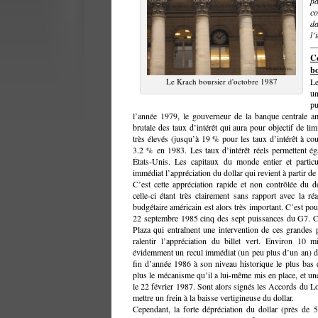
pa
co
d
l’
—
C
bo
Le Krach boursier d'octobre 1987
Le
un
pu
l’année 1979, le gouverneur de la banque centrale a
brutale des taux d’intérêt qui aura pour objectif de limi
très élevés (jusqu’à 19 % pour les taux d’intérêt à cour
3.2 % en 1983. Les taux d’intérêt réels permettent é
États-Unis. Les capitaux du monde entier et particu
immédiat l’appréciation du dollar qui revient à partir d
C’est cette appréciation rapide et non contrôlée du d
celle-ci étant très clairement sans rapport avec la ré
budgétaire américain est alors très important. C’est po
22 septembre 1985 cinq des sept puissances du G7. C
Plaza qui entraînent une intervention de ces grandes
ralentir l’appréciation du billet vert. Environ 10 m
évidemment un recul immédiat (un peu plus d’un an) de
fin d’année 1986 à son niveau historique le plus bas
plus le mécanisme qu’il a lui-même mis en place, et une
le 22 février 1987. Sont alors signés les Accords du 
mettre un frein à la baisse vertigineuse du dollar.
Cependant, la forte dépréciation du dollar (près de