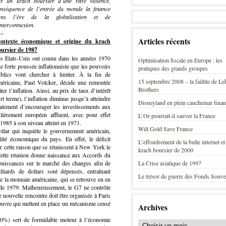
r un krach boursier d’une rare violence,
nséquence de l’entrée du monde la finance
ans l’ère de la globalisation et de
interconnexion.
–
Articles récents
ontexte économique et origine du krach
ursier de 1987
s États-Unis ont connu dans les années 1970
Optimisation fiscale en Europe : les
e forte poussée inflationniste que les pouvoirs
pratiques des grands groupes
blics vont chercher à limiter. À la fin de
15 septembre 2008 – la faillite de L
méricaine, Paul Volcker, décide une remontée
Brothers
ter l’inflation. Ainsi, au prix de taux d’intérêt
t terme), l’inflation diminue jusqu’à atteindre
Disneyland en plein cauchemar finan
galement d’encourager les investissements aux
lièrement européen affluent, avec pour effet
L’Or pourrait-il sauver la France
e 1985 à son niveau atteint en 1971.
Will Gold Save France
ollar qui inquiète le gouvernement américain,
alité économique du pays. En effet, le déficit
L’effondrement de la bulle internet et
ur cette raison que se réunissent à New York le
krach boursier de 2000
ette réunion donne naissance aux Accords du
 puissances sur le marché des changes afin de
La Crise asiatique de 1997
illiards de dollars sont dépensés, entraînant
Le trésor de guerre des Fonds Souve
 la monnaie américaine, qui se retrouve en en
 de 1979. Malheureusement, le G7 ne contrôle
 nouvelle rencontre doit être organisée à Paris
Louvre qui mettent en place un mécanisme censé
Archives
 50%) sert de formidable moteur à l’économie