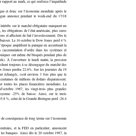
r rapport au mark, ce qui renforce l’inquiétude
ique et donc sur l’économie mondiale après le
Reagan annonce pendant le week-end du 17/18
intérêts sur le marché obligataire marquent un
, les obligations de l’état américain, plus sures
ons et affectent de fait l’investissement. Dès le
 baisser. Le 16 octobre le Dow Jones perd 4 %
l’époque amplifient la panique en accentuant la
rs (accumulation d’ordre dans les systèmes et
ctroniques ont même été bloqués pendant plus de
). À l’ouverture le lundi matin, la pression
herchent toujours à se désengager du marché des
ow-Jones perdra 22.6%. Sur les journées du 19
nt échangés, (soit environ 3 fois plus que le
centaines de millions de dollars disparaissent.
 toutes les places financières mondiales. La
octobre 1987, les vingt-trois plus grandes
moyenne -25% de baisse. Ainsi, sur le mois
5.8 %, celui de la Grande-Bretagne perd -26.4
ce de conséquence de long terme sur l’économie
entrales, et la FED en particulier, annoncent
 les banques. Ainsi dès le 20 octobre 1987, la