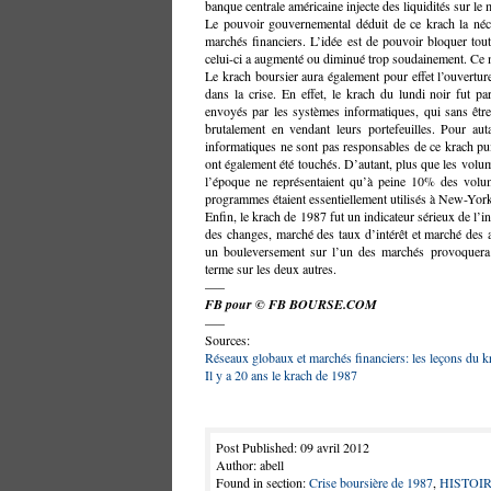
banque centrale américaine injecte des liquidités sur le 
Le pouvoir gouvernemental déduit de ce krach la néce
marchés financiers. L’idée est de pouvoir bloquer tout
celui-ci a augmenté ou diminué trop soudainement. Ce 
Le krach boursier aura également pour effet l’ouvertur
dans la crise. En effet, le krach du lundi noir fut pa
envoyés par les systèmes informatiques, qui sans être 
brutalement en vendant leurs portefeuilles. Pour aut
informatiques ne sont pas responsables de ce krach pu
ont également été touchés. D’autant, plus que les volum
l’époque ne représentaient qu’à peine 10% des volum
programmes étaient essentiellement utilisés à New-York
Enfin, le krach de 1987 fut un indicateur sérieux de l’i
des changes, marché des taux d’intérêt et marché des a
un bouleversement sur l’un des marchés provoquer
terme sur les deux autres.
—–
FB pour © FB BOURSE.COM
—–
Sources:
Réseaux globaux et marchés financiers: les leçons du 
Il y a 20 ans le krach de 1987
Post Published: 09 avril 2012
Author: abell
Found in section:
Crise boursière de 1987
,
HISTOI