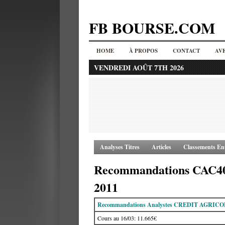
FB BOURSE.COM
HOME
À PROPOS
CONTACT
AV
VENDREDI AOÛT 7TH 2026
Analyses Titres
Articles
Classements Ent
Recommandations CAC40
2011
Recommandations Analystes CREDIT AGRICO
Cours au 16/03: 11.665€