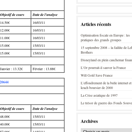
Objectif de cours
Date de l’analyse
14.50€
16/03/11
Articles récents
12.00€
16/03/11
Optimisation fiscale en Europe : les
11.00€
16/03/11
pratiques des grands groupes
15.00€
15/03/11
15 septembre 2008 – la faillite de L
Brothers
15.00€
15/03/11
Disneyland en plein cauchemar finan
L’Or pourrait-il sauver la France
Janvier : 13.32€
Février : 13.88€
Will Gold Save France
20644
L’effondrement de la bulle internet et
krach boursier de 2000
La Crise asiatique de 1997
Le trésor de guerre des Fonds Souve
Objectif de cours
Date de l’analyse
48.00€
15/03/11
Archives
40.00€
15/03/11
57.00€
14/03/11