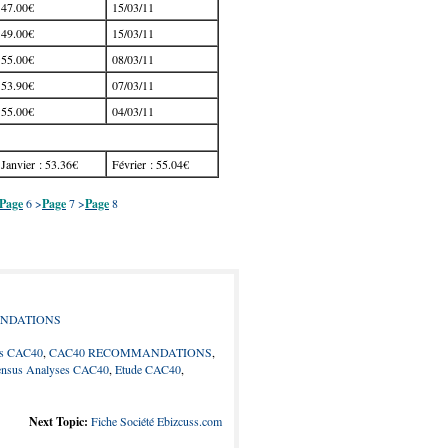
47.00€
15/03/11
49.00€
15/03/11
55.00€
08/03/11
53.90€
07/03/11
55.00€
04/03/11
Janvier : 53.36€
Février : 55.04€
Page
6
>
Page
7
>
Page
8
NDATIONS
ers CAC40
,
CAC40 RECOMMANDATIONS
,
nsus Analyses CAC40
,
Etude CAC40
,
Next Topic:
Fiche Société Ebizcuss.com