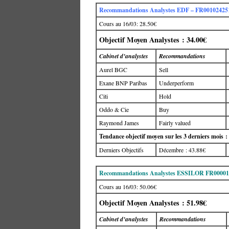
Recommandations Analystes EDF – FR00102425
Cours au 16/03: 28.50€
Objectif Moyen Analystes : 34.00€
Cabinet d’analystes
Recommandations
Aurel BGC
Sell
Exane BNP Paribas
Underperform
Citi
Hold
Oddo & Cie
Buy
Raymond James
Fairly valued
Tendance objectif moyen sur les 3 derniers mois :
Derniers Objectifs
Décembre : 43.88€
Recommandations Analystes ESSILOR FR00001
Cours au 16/03: 50.06€
Objectif Moyen Analystes : 51.98€
Cabinet d’analystes
Recommandations