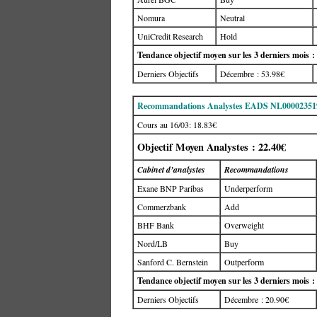
Nomura
Neutral
UniCredit Research
Hold
Tendance objectif moyen sur les 3 derniers mois :
Derniers Objectifs
Décembre : 53.98€
Recommandations Analystes EADS NL00002351
Cours au 16/03: 18.83€
Objectif Moyen Analystes : 22.40€
Cabinet d’analystes
Recommandations
Exane BNP Paribas
Underperform
Commerzbank
Add
BHF Bank
Overweight
Nord/LB
Buy
Sanford C. Bernstein
Outperform
Tendance objectif moyen sur les 3 derniers mois :
Derniers Objectifs
Décembre : 20.90€