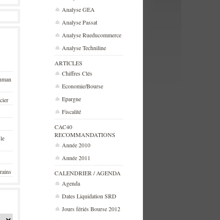
Analyse GEA
Analyse Passat
Analyse Rueducommerce
Analyse Techniline
ARTICLES
Chiffres Clés
ehman
Economie/Bourse
Epargne
cier
Fiscalité
CAC40
RECOMMANDATIONS
 le
Année 2010
Année 2011
rains
CALENDRIER / AGENDA
Agenda
Dates Liquidation SRD
Jours fériés Bourse 2012