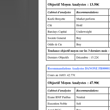
Objectif Moyen Analystes : 13.50€
Cabinet d’analystes
Recommandations
Keefe Bruyette
Market perform
Citi
Hold
Barclays Capital
Underweight
Societe General
Buy
Oddo & Cie
Buy
Tendance objectif moyen sur les 3 derniers mois :
Derniers Objectifs
Décembre : 15.22€
Recommandations Analystes DANONE FR00001
Cours au 16/03: 42.77€
Objectif Moyen Analystes : 47.90€
Cabinet d’analystes
Recommandations
Exane BNP Paribas
Neutral
Execution Noble
Sell
Aurel BGC
Buy