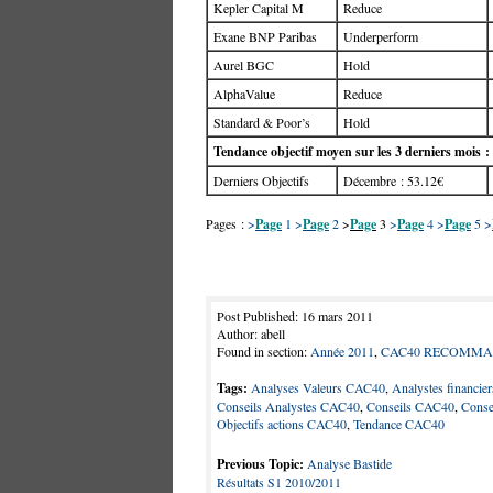
Kepler Capital M
Reduce
Exane BNP Paribas
Underperform
Aurel BGC
Hold
AlphaValue
Reduce
Standard & Poor’s
Hold
Tendance objectif moyen sur les 3 derniers mois :
Derniers Objectifs
Décembre : 53.12€
Pages :
>
Page
1
>
Page
2
>
Page
3
>
Page
4
>
Page
5
>
Post Published: 16 mars 2011
Author: abell
Found in section:
Année 2011
,
CAC40 RECOMMA
Tags:
Analyses Valeurs CAC40
,
Analystes financi
Conseils Analystes CAC40
,
Conseils CAC40
,
Conse
Objectifs actions CAC40
,
Tendance CAC40
Previous Topic:
Analyse Bastide
Résultats S1 2010/2011