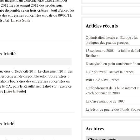
r indépendant d'électricitéLe Classement des
té 2012 Le classement 2012 des producteurs
nnée disponible selon trois critères : tout d’abord les
es des entreprises concernées en date du 09/05/11,
sultat [
Lire la Suite
]
Articles récents
Optimisation fiscale en Europe : les
pratiques des grands groupes
15 septembre 2008 – la faillite de L
ctricité
Brothers
Disneyland en plein cauchemar finan
cteurs d’électricité 2011 Le classement 2011 des
L’Or pourrait-il sauver la France
, est cette année disponible selon trois critères :
Will Gold Save France
isations boursières des entreprises concernées en
 le CA, puis le Résultat net réalisé sur l’exercice
L’effondrement de la bulle internet et
re [
Lire la Suite
]
krach boursier de 2000
La Crise asiatique de 1997
Le trésor de guerre des Fonds Souve
ctricté
Archives