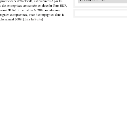
roducteurs d’électricité, est hiérarchisé par les
es des entreprises concernées en date du Tour EDF,
.com 09/07/10. Le palmarès 2010 montre une
agnies européennes, avec 6 compagnies dans le
classement 2009, [
Lire la Suite
]