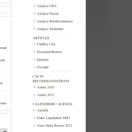
Analyse GEA
Analyse Passat
Analyse Rueducommerce
Analyse Techniline
ARTICLES
Chiffres Clés
ehman
Economie/Bourse
Epargne
cier
Fiscalité
CAC40
RECOMMANDATIONS
 le
Année 2010
Année 2011
rains
CALENDRIER / AGENDA
Agenda
Dates Liquidation SRD
Jours fériés Bourse 2012