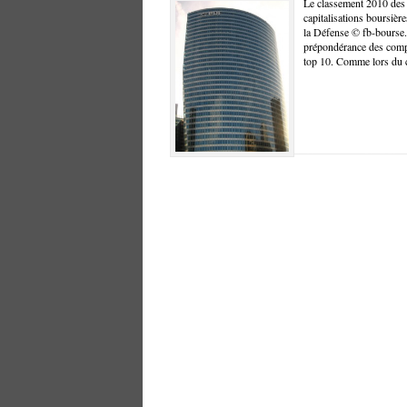
Le classement 2010 des p
capitalisations boursièr
la Défense © fb-bourse
prépondérance des comp
top 10. Comme lors du 