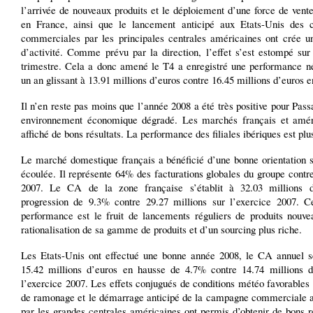
l’arrivée de nouveaux produits et le déploiement d’une force de vent
en France, ainsi que le lancement anticipé aux Etats-Unis des
commerciales par les principales centrales américaines ont crée u
d’activité. Comme prévu par la direction, l’effet s’est estompé sur
trimestre. Cela a donc amené le T4 a enregistré une performance né
un an glissant à 13.91 millions d’euros contre 16.45 millions d’euros e
Il n’en reste pas moins que l’année 2008 a été très positive pour Pass
environnement économique dégradé. Les marchés français et amér
affiché de bons résultats. La performance des filiales ibériques est plu
Le marché domestique français a bénéficié d’une bonne orientation s
écoulée. Il représente 64% des facturations globales du groupe cont
2007. Le CA de la zone française s’établit à 32.03 millions 
progression de 9.3% contre 29.27 millions sur l’exercice 2007. C
performance est le fruit de lancements réguliers de produits nouve
rationalisation de sa gamme de produits et d’un sourcing plus riche.
Les Etats-Unis ont effectué une bonne année 2008, le CA annuel 
15.42 millions d’euros en hausse de 4.7% contre 14.74 millions d
l’exercice 2007. Les effets conjugués de conditions météo favorables
de ramonage et le démarrage anticipé de la campagne commerciale 
par les grandes centrales américaines ont permis d’obtenir de bons r