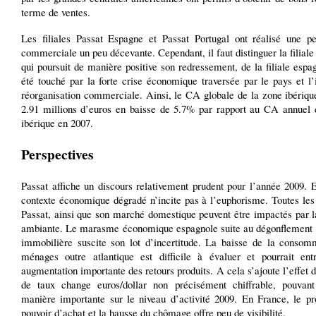
terme de ventes.
Les filiales Passat Espagne et Passat Portugal ont réalisé une p
commerciale un peu décevante. Cependant, il faut distinguer la filiale
qui poursuit de manière positive son redressement, de la filiale espa
été touché par la forte crise économique traversée par le pays et l
réorganisation commerciale. Ainsi, le CA globale de la zone ibériqu
2.91 millions d’euros en baisse de 5.7% par rapport au CA annuel 
ibérique en 2007.
Perspectives
Passat affiche un discours relativement prudent pour l’année 2009. E
contexte économique dégradé n’incite pas à l’euphorisme. Toutes les 
Passat, ainsi que son marché domestique peuvent être impactés par l
ambiante. Le marasme économique espagnole suite au dégonflement d
immobilière suscite son lot d’incertitude. La baisse de la consom
ménages outre atlantique est difficile à évaluer et pourrait ent
augmentation importante des retours produits. A cela s’ajoute l’effet 
de taux change euros/dollar non précisément chiffrable, pouvan
manière importante sur le niveau d’activité 2009. En France, le p
pouvoir d’achat et la hausse du chômage offre peu de visibilité.