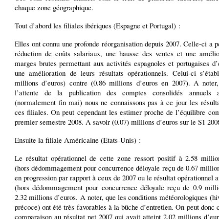
chaque zone géographique.
Tout d’abord les filiales ibériques (Espagne et Portugal) :
Elles ont connu une profonde réorganisation depuis 2007. Celle-ci a 
réduction de coûts salariaux, une hausse des ventes et une amélio
marges brutes permettant aux activités espagnoles et portugaises d’
une amélioration de leurs résultats opérationnels. Celui-ci s’établ
millions d’euros) contre (0.86 millions d’euros en 2007). A noter
l’attente de la publication des comptes consolidés annuel
(normalement fin mai) nous ne connaissons pas à ce jour les résulta
ces filiales. On peut cependant les estimer proche de l’équilibre c
premier semestre 2008. A savoir (0.07) millions d’euros sur le S1 200
Ensuite la filiale Américaine (Etats-Unis) :
Le résultat opérationnel de cette zone ressort positif à 2.58 milli
(hors dédommagement pour concurrence déloyale reçu de 0.67 million
en progression par rapport à ceux de 2007 ou le résultat opérationnel av
(hors dédommagement pour concurrence déloyale reçu de 0.9 milli
2.32 millions d’euros. A noter, que les conditions météorologiques (hiv
précoce) ont été très favorables à la bûche d’entretien. On peut donc c
comparaison au résultat net 2007 qui avait atteint 2.02 millions d’e