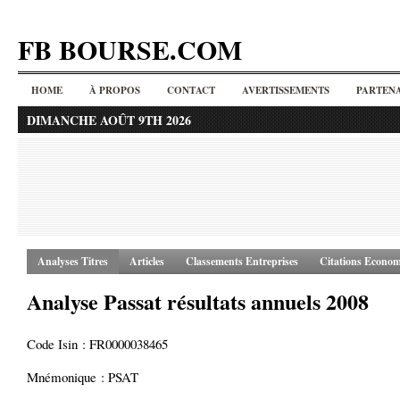
FB BOURSE.COM
HOME
À PROPOS
CONTACT
AVERTISSEMENTS
PARTENA
DIMANCHE AOÛT 9TH 2026
Analyses Titres
Articles
Classements Entreprises
Citations Econom
Analyse Passat résultats annuels 2008
Code Isin : FR0000038465
Mnémonique : PSAT