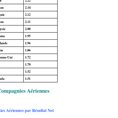
il
2.22
wan
2.14
uie
2.12
wan
2.11
ysie
2.00
ama
1.95
lande
1.96
ia
1.86
aume-Uni
1.72
A
1.70
A
1.52
ada
1.51
 Compagnies Aériennes
es Aériennes par Résultat Net