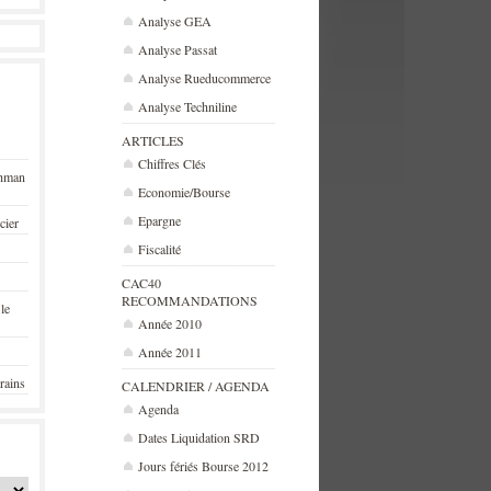
Analyse GEA
Analyse Passat
Analyse Rueducommerce
Analyse Techniline
ARTICLES
Chiffres Clés
ehman
Economie/Bourse
Epargne
cier
Fiscalité
CAC40
RECOMMANDATIONS
 le
Année 2010
Année 2011
rains
CALENDRIER / AGENDA
Agenda
Dates Liquidation SRD
Jours fériés Bourse 2012