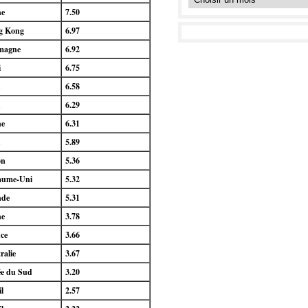
ne
7.50
g Kong
6.97
magne
6.92
i
6.75
A
6.58
A
6.29
ne
6.31
A
5.89
on
5.36
aume-Uni
5.32
nde
5.31
ne
3.78
ce
3.66
ralie
3.67
e du Sud
3.20
il
2.57