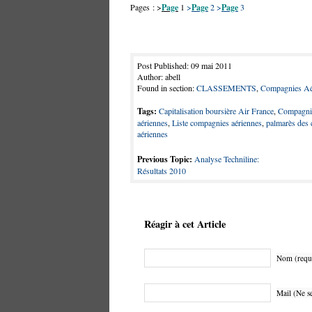
Pages : >
Page
1
>
Page
2
>
Page
3
Post Published: 09 mai 2011
Author: abell
Found in section:
CLASSEMENTS
,
Compagnies Aé
Tags:
Capitalisation boursière Air France
,
Compagnie
aériennes
,
Liste compagnies aériennes
,
palmarès des 
aériennes
Previous Topic:
Analyse Techniline:
Résultats 2010
Réagir à cet Article
Nom (requ
Mail (Ne se