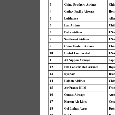
3
China Southern Airlines
Chi
4
Cathay Pacific Airways
Hon
5
Lufthansa
Alle
6
Lan Airlines
Chil
7
Delta Airlines
US
8
Southwest Airlines
US
9
China Eastern Airlines
Chi
10
United Continental
US
11
All Nippon Airways
Jap
12
Intl Consolidated Airlines
Roy
13
Ryanair
Irla
14
Hainan Airlines
Chi
15
Air France KLM
Fran
16
Qantas Airways
Aust
17
Korean Air Lines
Coré
18
Gol Linhas Aeras
Brés