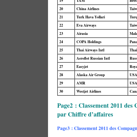
19
TAM
Brés
20
China Airlines
Tai
21
Turk Hava Yollari
Turq
22
Eva Airways
Tai
23
Airasia
Mala
24
COPA Holdings
Pan
25
Thai Airways Intl
Thai
26
Aeroflot Russian Intl
Russ
27
Easyjet
Roy
28
Alaska Air Group
US
29
AMR
US
30
Westjet Airlines
Can
Page2 : Classement 2011 des
par Chiffre d’affaires
Page3 : Classement 2011 des Compagni