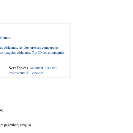
riennes
s aériennes
,
les plus grosses compagnies
compagnies aériennes
,
Top 30 des compagnies
Next Topic:
Classement 2011 des
Producteurs d’Electricité
is)
ra pas publié) (requis)