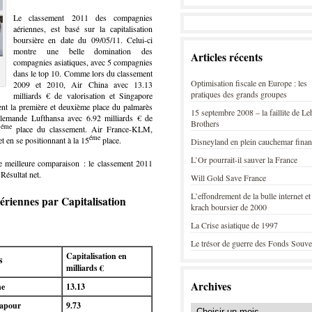
Le classement 2011 des compagnies
aériennes, est basé sur la capitalisation
boursière en date du 09/05/11. Celui-ci
montre une belle domination des
Articles récents
compagnies asiatiques, avec 5 compagnies
dans le top 10. Comme lors du classement
Optimisation fiscale en Europe : les
2009 et 2010, Air China avec 13.13
pratiques des grands groupes
milliards € de valorisation et Singapore
ent la première et deuxième place du palmarès
15 septembre 2008 – la faillite de L
lemande Lufthansa avec 6.92 milliards € de
Brothers
éme
5
place du classement. Air France-KLM,
éme
t en se positionnant à la 15
place.
Disneyland en plein cauchemar finan
L’Or pourrait-il sauver la France
 meilleure comparaison : le classement 2011
Résultat net.
Will Gold Save France
L’effondrement de la bulle internet et
riennes par Capitalisation
krach boursier de 2000
La Crise asiatique de 1997
Le trésor de guerre des Fonds Souve
Capitalisation en
s
milliards €
Archives
ne
13.13
apour
9.73