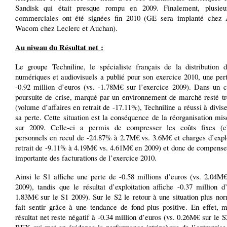
Sandisk qui était presque rompu en 2009. Finalement, plusieu
commerciales ont été signées fin 2010 (GE sera implanté chez
Wacom chez Leclerc et Auchan).
Au niveau du Résultat net :
Le groupe Techniline, le spécialiste français de la distribution d
numériques et audiovisuels a publié pour son exercice 2010, une per
-0.92 million d’euros (vs. -1.78M€ sur l’exercice 2009). Dans un c
poursuite de crise, marqué par un environnement de marché resté trè
(volume d’affaires en retrait de -17.11%), Techniline a réussi à divis
sa perte. Cette situation est la conséquence de la réorganisation mi
sur 2009. Celle-ci a permis de compresser les coûts fixes (c
personnels en recul de -24.87% à 2.7M€ vs. 3.6M€ et charges d’explo
retrait de -9.11% à 4.19M€ vs. 4.61M€ en 2009) et donc de compenser
importante des facturations de l’exercice 2010.
Ainsi le S1 affiche une perte de -0.58 millions d’euros (vs. 2.04M€
2009), tandis que le résultat d’exploitation affiche -0.37 million d
1.83M€ sur le S1 2009). Sur le S2 le retour à une situation plus no
fait sentir grâce à une tendance de fond plus positive. En effet, 
résultat net reste négatif à -0.34 million d’euros (vs. 0.26M€ sur le S