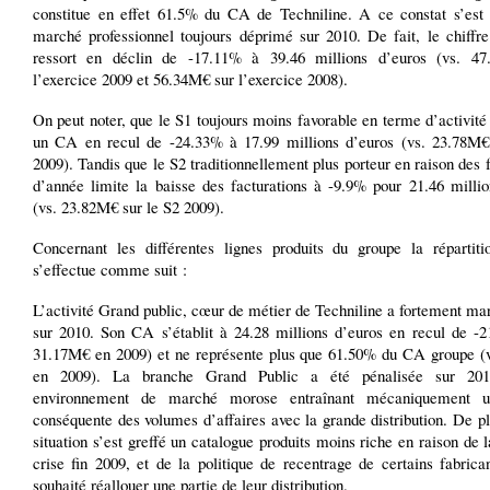
constitue en effet 61.5% du CA de Techniline. A ce constat s’est 
marché professionnel toujours déprimé sur 2010. De fait, le chiffre
ressort en déclin de -17.11% à 39.46 millions d’euros (vs. 4
l’exercice 2009 et 56.34M€ sur l’exercice 2008).
On peut noter, que le S1 toujours moins favorable en terme d’activité
un CA en recul de -24.33% à 17.99 millions d’euros (vs. 23.78M€
2009). Tandis que le S2 traditionnellement plus porteur en raison des f
d’année limite la baisse des facturations à -9.9% pour 21.46 millio
(vs. 23.82M€ sur le S2 2009).
Concernant les différentes lignes produits du groupe la réparti
s’effectue comme suit :
L’activité Grand public, cœur de métier de Techniline a fortement ma
sur 2010. Son CA s’établit à 24.28 millions d’euros en recul de -2
31.17M€ en 2009) et ne représente plus que 61.50% du CA groupe (
en 2009). La branche Grand Public a été pénalisée sur 20
environnement de marché morose entraînant mécaniquement u
conséquente des volumes d’affaires avec la grande distribution. De pl
situation s’est greffé un catalogue produits moins riche en raison de l
crise fin 2009, et de la politique de recentrage de certains fabrica
souhaité réallouer une partie de leur distribution.