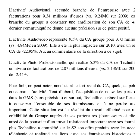
L’activité Audiovisuel, seconde branche de l’entreprise avec
facturations pour 9.34 millions d’euros (vs. 9.24M€ sur 2009) es
branche du groupe a constater une amélioration de son CA de 
dernier communiqué ne donne aucune précision sur ce point positif.
L’activité Audiovidéo représente 9.5% du CA groupe pour 3.73 millio
(vs. 4.84M€ en 2009). Elle a été la plus impactée sur 2010, avec un r
CA de -22.95%. Aucun commentaire de la direction à ce sujet.
L’activité Photo Professionnelle, qui réalise 5.3% du CA de Technili
un niveau de facturations de 2.07 millions d’euros (vs. 2.13M€ sur 200
de -2.44%.
Pour finir, on peut noter, nonobstant le fort recul du CA, quelques poin
concernant l’activité. Tout d’abord, l’acquisition de nouvelles part
dans la GMS (sans précision) et surtout, Techniline a réussi sur l’ex
à conserver l’ensemble de ses fournisseurs et à ne perdre au
important. Cette situation est le résultat du travail effectué pour r
crédibilité du Groupe auprès de ses partenaires (fournisseurs et cli
aussi de la poursuite d’un travail relationnel important avec ses fourn
plus Techniline a complété sur le S2 son offre produits avec les acc
téléphonie et renforcé ses liens avec ses fournisseurs historiques