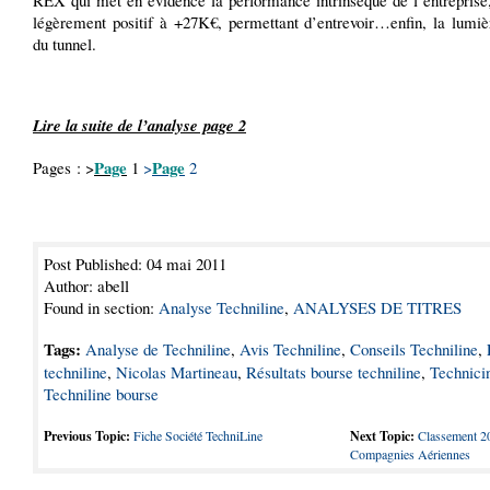
REX qui met en évidence la performance intrinsèque de l’entreprise,
légèrement positif à +27K€, permettant d’entrevoir…enfin, la lumiè
du tunnel.
Lire la suite de l’analyse page 2
Page
Page
Pages : >
1
>
2
Post Published: 04 mai 2011
Author: abell
Found in section:
Analyse Techniline
,
ANALYSES DE TITRES
Tags:
Analyse de Techniline
,
Avis Techniline
,
Conseils Techniline
,
techniline
,
Nicolas Martineau
,
Résultats bourse techniline
,
Technici
Techniline bourse
Previous Topic:
Fiche Société TechniLine
Next Topic:
Classement 2
Compagnies Aériennes