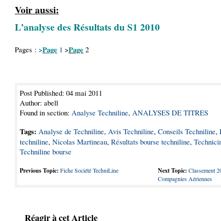
Voir aussi:
L’analyse des Résultats du S1 2010
Page
Page
Pages :
>
1
>
2
Post Published: 04 mai 2011
Author: abell
Found in section:
Analyse Techniline
,
ANALYSES DE TITRES
Tags:
Analyse de Techniline
,
Avis Techniline
,
Conseils Techniline
,
techniline
,
Nicolas Martineau
,
Résultats bourse techniline
,
Technici
Techniline bourse
Previous Topic:
Fiche Société TechniLine
Next Topic:
Classement 2
Compagnies Aériennes
Réagir à cet Article