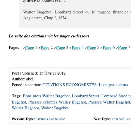
quitter le commerce. »
Walter Bagehot, Lombard Street ou le marché financier 
Angleterre, Chap.I, 1874
La suite des citations via les pages ci-dessous
Page
Page
Page
Page
Page
Page
Page
Pages :
>
1
>
2
>
3
>
4
>
5
>
6
>
7
Post Published: 15 février 2012
Author: abell
Found in section:
CITATIONS ECONOMISTES
,
Liste par auteurs
Tags:
Bons mots Walter Bagehot
,
Lombard Street
,
Lombard Street 
Bagehot
,
Phrases célèbres Walter Bagehot
,
Phrases Walter Bagehot
Walter Bagehot
,
Walter Bagehot
Previous Topic:
Citations Capitalisme
Next Topic:
Le Krach Bou