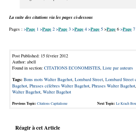
La suite des citations via les pages ci-dessous
Page
Page
Page
Page
Page
Page
Page
Pages :
>
1
>
2
>
3
>
4
>
5
>
6
>
7
Post Published: 15 février 2012
Author: abell
Found in section:
CITATIONS ECONOMISTES
,
Liste par auteurs
Tags:
Bons mots Walter Bagehot
,
Lombard Street
,
Lombard Street 
Bagehot
,
Phrases célèbres Walter Bagehot
,
Phrases Walter Bagehot
Walter Bagehot
,
Walter Bagehot
Previous Topic:
Citations Capitalisme
Next Topic:
Le Krach Bou
Réagir à cet Article