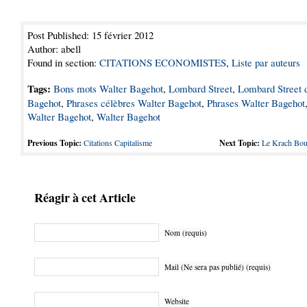
Post Published: 15 février 2012
Author: abell
Found in section:
CITATIONS ECONOMISTES
,
Liste par auteurs
Tags:
Bons mots Walter Bagehot
,
Lombard Street
,
Lombard Street 
Bagehot
,
Phrases célèbres Walter Bagehot
,
Phrases Walter Bagehot
Walter Bagehot
,
Walter Bagehot
Previous Topic:
Citations Capitalisme
Next Topic:
Le Krach Bou
Réagir à cet Article
Nom (requis)
Mail (Ne sera pas publié) (requis)
Website