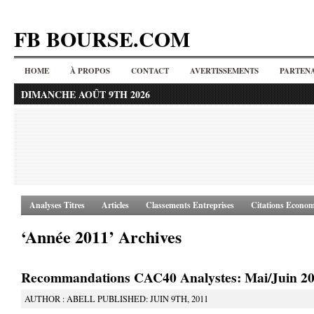
FB BOURSE.COM
HOME
À PROPOS
CONTACT
AVERTISSEMENTS
PARTENA
DIMANCHE AOÛT 9TH 2026
Analyses Titres
Articles
Classements Entreprises
Citations Econom
‘Année 2011’ Archives
Recommandations CAC40 Analystes: Mai/Juin 2
AUTHOR : ABELL PUBLISHED: JUIN 9TH, 2011