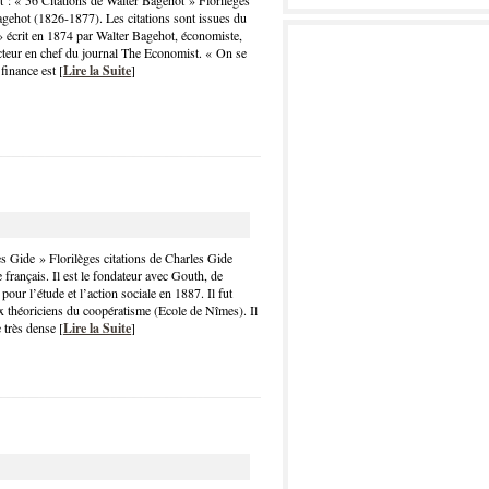
t : « 56 Citations de Walter Bagehot » Florilèges
agehot (1826-1877). Les citations sont issues du
» écrit en 1874 par Walter Bagehot, économiste,
acteur en chef du journal The Economist. « On se
 finance est [
Lire la Suite
]
s Gide » Florilèges citations de Charles Gide
rançais. Il est le fondateur avec Gouth, de
 pour l’étude et l’action sociale en 1887. Il fut
x théoriciens du coopératisme (Ecole de Nîmes). Il
 très dense [
Lire la Suite
]