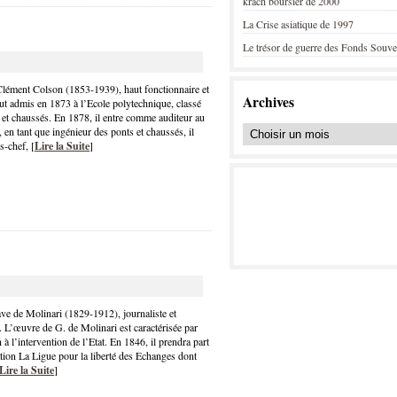
krach boursier de 2000
La Crise asiatique de 1997
Le trésor de guerre des Fonds Souve
 Clément Colson (1853-1939), haut fonctionnaire et
Archives
fut admis en 1873 à l’Ecole polytechnique, classé
 et chaussés. En 1878, il entre comme auditeur au
 en tant que ingénieur des ponts et chaussés, il
-chef, [
Lire la Suite
]
ave de Molinari (1829-1912), journaliste et
. L’œuvre de G. de Molinari est caractérisée par
à l’intervention de l’Etat. En 1846, il prendra part
iation La Ligue pour la liberté des Echanges dont
Lire la Suite
]