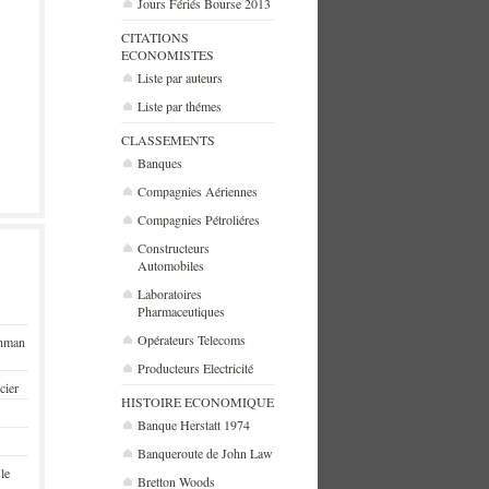
Jours Fériés Bourse 2013
CITATIONS
ECONOMISTES
Liste par auteurs
Liste par thémes
CLASSEMENTS
Banques
Compagnies Aériennes
Compagnies Pétroliéres
Constructeurs
Automobiles
Laboratoires
Pharmaceutiques
Opérateurs Telecoms
ehman
Producteurs Electricité
cier
HISTOIRE ECONOMIQUE
Banque Herstatt 1974
Banqueroute de John Law
 le
Bretton Woods