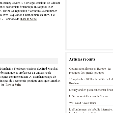
m Stanley Jevons » Florilèges citations de William
882) économiste britannique (Liverpool 1835-
gs, 1882). Sa réputation d’économiste commence
son livre La question Charbonnière en 1865. Cet
du « Paradoxe de [
Lire la Suite
]
Articles récents
Optimisation fiscale en Europe : les
 Marshall » Florilèges citations d’Alfred Marshall
pratiques des grands groupes
britannique et professeur à l’université de
 Keynes comme étudiant. A. Marshall essaya de
15 septembre 2008 – la faillite de L
rincipes de l’économie politique classique (Smith et
Brothers
 du [
Lire la Suite
]
Disneyland en plein cauchemar finan
L’Or pourrait-il sauver la France
Will Gold Save France
L’effondrement de la bulle internet et