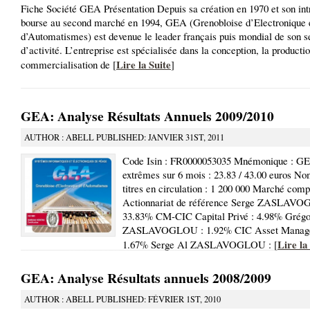
Fiche Société GEA Présentation Depuis sa création en 1970 et son int
bourse au second marché en 1994, GEA (Grenobloise d’Electronique 
d’Automatismes) est devenue le leader français puis mondial de son s
d’activité. L’entreprise est spécialisée dans la conception, la productio
Lire la Suite
commercialisation de [
]
GEA: Analyse Résultats Annuels 2009/2010
AUTHOR : ABELL PUBLISHED: JANVIER 31ST, 2011
Code Isin : FR0000053035 Mnémonique : G
extrêmes sur 6 mois : 23.83 / 43.00 euros N
titres en circulation : 1 200 000 Marché comp
Actionnariat de référence Serge ZASLAVO
33.83% CM-CIC Capital Privé : 4.98% Grégo
ZASLAVOGLOU : 1.92% CIC Asset Manage
Lire la
1.67% Serge Al ZASLAVOGLOU : [
GEA: Analyse Résultats annuels 2008/2009
AUTHOR : ABELL PUBLISHED: FÉVRIER 1ST, 2010