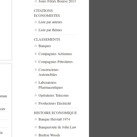
Jours Fériés Bourse 2013
CITATIONS
ECONOMISTES
Liste par auteurs
Liste par thémes
CLASSEMENTS
Banques
Compagnies Aériennes
Compagnies Pétroliéres
Constructeurs
Automobiles
Laboratoires
Pharmaceutiques
Opérateurs Telecoms
ehman
Producteurs Electricité
cier
HISTOIRE ECONOMIQUE
Banque Herstatt 1974
Banqueroute de John Law
 le
Bretton Woods