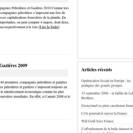
agnies Pétrolières et Gazières 2010 Comme lors
 compagnies pétrolières s’imposent une fois de
ses capitalisations boursières de la planète. En
 importantes, on peut compter 4 majors, dont deux,
na respectivement à la 1ere [
Lire la Suite
]
 Gaziéres 2009
Articles récents
Optimisation fiscale en Europe : les
40 premiéres compagnies pétrolières et gazières
pratiques des grands groupes
s pétrolières et gazières s’imposent toujours en
t le ralentissement économique comme les plus
15 septembre 2008 – la faillite de L
oursières mondiales. En effet, si l’année 2008 et le
Brothers
Disneyland en plein cauchemar finan
L’Or pourrait-il sauver la France
Will Gold Save France
L’effondrement de la bulle internet et