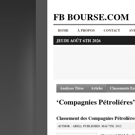
FB BOURSE.COM
HOME
À PROPOS
CONTACT
AV
JEUDI AOÛT 6TH 2026
Analyses Titres
Articles
Classements Ent
‘Compagnies Pétroliéres’
Classement des Compagnies Pétrolière
AUTHOR : ABELL PUBLISHED: MAI 7TH, 2012