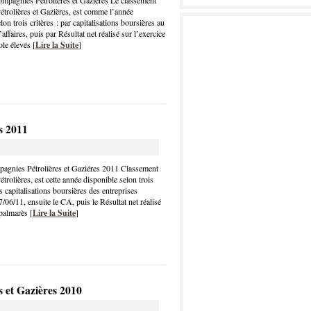
mpagnies Pétrolières et Gazières Le classement
rolières et Gazières, est comme l’année
on trois critères : par capitalisations boursières au
affaires, puis par Résultat net réalisé sur l’exercice
le élevés [
Lire la Suite
]
s 2011
agnies Pétrolières et Gaziéres 2011 Classement
olières, est cette année disponible selon trois
es capitalisations boursières des entreprises
/06/11, ensuite le CA, puis le Résultat net réalisé
palmarès [
Lire la Suite
]
 et Gazières 2010