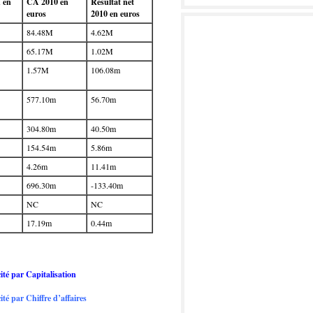
n en
CA 2010 en
Résultat net
euros
2010 en euros
84.48M
4.62M
65.17M
1.02M
1.57M
106.08m
577.10m
56.70m
304.80m
40.50m
154.54m
5.86m
4.26m
11.41m
696.30m
-133.40m
NC
NC
17.19m
0.44m
ité par Capitalisation
té par Chiffre d’affaires