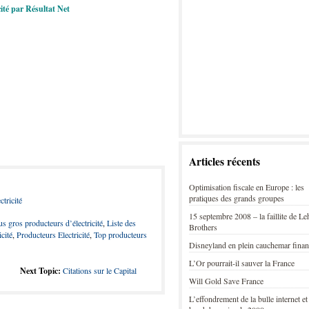
ité par Résultat Net
Articles récents
Optimisation fiscale en Europe : les
pratiques des grands groupes
tricité
15 septembre 2008 – la faillite de L
us gros producteurs d’électricité
,
Liste des
Brothers
cité
,
Producteurs Electricité
,
Top producteurs
Disneyland en plein cauchemar finan
L’Or pourrait-il sauver la France
Next Topic:
Citations sur le Capital
Will Gold Save France
L’effondrement de la bulle internet et