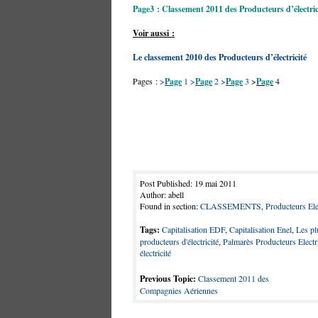
Page3 : Classement 2011 des Producteurs d’électric
Voir aussi :
Le classement 2010 des Producteurs d’électricité
Pages :
>
Page
1
>
Page
2
>
Page
3
>
Page
4
Post Published: 19 mai 2011
Author: abell
Found in section:
CLASSEMENTS
,
Producteurs Elec
Tags:
Capitalisation EDF
,
Capitalisation Enel
,
Les pl
producteurs d'électricité
,
Palmarès Producteurs Electri
électricité
Previous Topic:
Classement 2011 des
Compagnies Aériennes