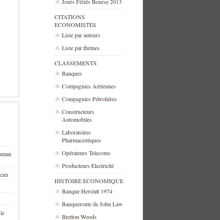
Jours Fériés Bourse 2013
CITATIONS
ECONOMISTES
Liste par auteurs
Liste par thémes
CLASSEMENTS
Banques
Compagnies Aériennes
Compagnies Pétroliéres
Constructeurs
Automobiles
Laboratoires
Pharmaceutiques
Opérateurs Telecoms
ehman
Producteurs Electricité
cier
HISTOIRE ECONOMIQUE
Banque Herstatt 1974
Banqueroute de John Law
 le
Bretton Woods