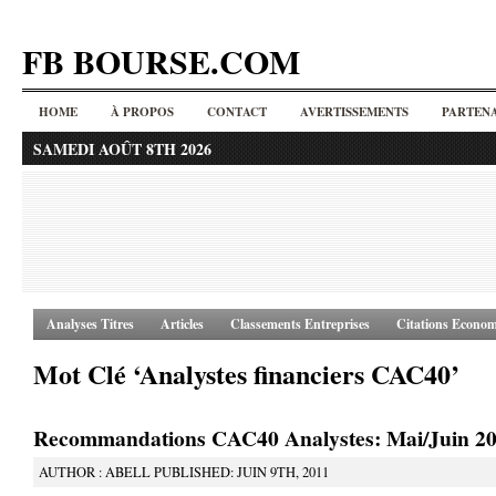
FB BOURSE.COM
HOME
À PROPOS
CONTACT
AVERTISSEMENTS
PARTENA
SAMEDI AOÛT 8TH 2026
Analyses Titres
Articles
Classements Entreprises
Citations Econom
Mot Clé ‘Analystes financiers CAC40’
Recommandations CAC40 Analystes: Mai/Juin 2
AUTHOR : ABELL PUBLISHED: JUIN 9TH, 2011