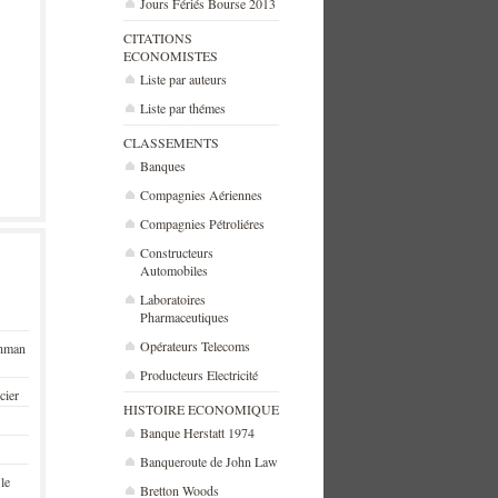
Jours Fériés Bourse 2013
CITATIONS
ECONOMISTES
Liste par auteurs
Liste par thémes
CLASSEMENTS
Banques
Compagnies Aériennes
Compagnies Pétroliéres
Constructeurs
Automobiles
Laboratoires
Pharmaceutiques
Opérateurs Telecoms
ehman
Producteurs Electricité
cier
HISTOIRE ECONOMIQUE
Banque Herstatt 1974
Banqueroute de John Law
 le
Bretton Woods