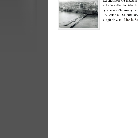
La chaussée du Bazacle e
« La Société des Moulin
type « société anonyme »
Toulouse au XIIéme siècle
s’agit de « la [
Lire la S