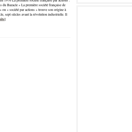
n 1976 La première société française par actions :
s du Bazacle » La première société française de
 ou « société par actions » trouve son origine à
, sept siècles avant la révolution industrielle. Il
uite
]