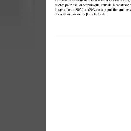
Florilège de citations de Vilfredo Pareto, (1848-1923), 
célèbre pour une loi économique, celle de la constance d
l’expression « 80/20 ». (20% de la population qui possè
observation deviendra [
Lire la Suite
]