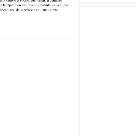
économiste et sociologue italien. Il demeure
e la répartition des revenus traduite souvent par
dent 80% de la richesse en Italie). Cette