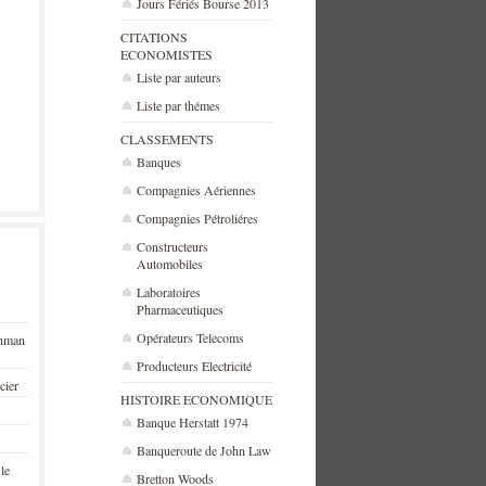
Jours Fériés Bourse 2013
CITATIONS
ECONOMISTES
Liste par auteurs
Liste par thémes
CLASSEMENTS
Banques
Compagnies Aériennes
Compagnies Pétroliéres
Constructeurs
Automobiles
Laboratoires
Pharmaceutiques
Opérateurs Telecoms
ehman
Producteurs Electricité
cier
HISTOIRE ECONOMIQUE
Banque Herstatt 1974
Banqueroute de John Law
 le
Bretton Woods