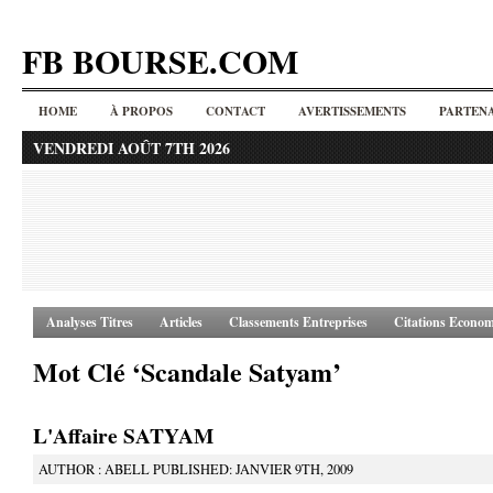
FB BOURSE.COM
HOME
À PROPOS
CONTACT
AVERTISSEMENTS
PARTENA
VENDREDI AOÛT 7TH 2026
Analyses Titres
Articles
Classements Entreprises
Citations Econom
Mot Clé ‘Scandale Satyam’
L'Affaire SATYAM
AUTHOR : ABELL PUBLISHED: JANVIER 9TH, 2009