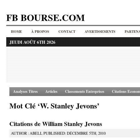
FB BOURSE.COM
HOME
À PROPOS
CONTACT
AVERTISSEMENTS
PARTENA
JEUDI AOÛT 6TH 2026
Analyses Titres
Articles
Classements Entreprises
Citations Econom
Mot Clé ‘W. Stanley Jevons’
Citations de William Stanley Jevons
AUTHOR : ABELL PUBLISHED: DÉCEMBRE 5TH, 2010