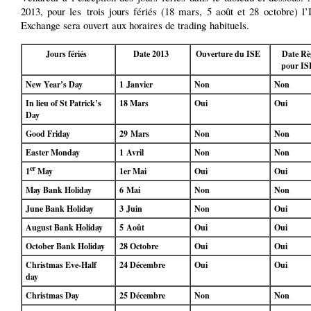
2013, pour les trois jours fériés (18 mars, 5 août et 28 octobre) l’
Exchange sera ouvert aux horaires de trading habituels.
Jours fériés
Date 2013
Ouverture du ISE
Date Rè
pour IS
New Year’s Day
1 Janvier
Non
Non
In lieu of St Patrick’s
18 Mars
Oui
Oui
Day
Good Friday
29 Mars
Non
Non
Easter Monday
1 Avril
Non
Non
er
1
May
1er Mai
Oui
Oui
May Bank Holiday
6 Mai
Non
Non
June Bank Holiday
3 Juin
Non
Oui
August Bank Holiday
5 Août
Oui
Oui
October Bank Holiday
28 Octobre
Oui
Oui
Christmas Eve-Half
24 Décembre
Oui
Oui
day
Christmas Day
25 Décembre
Non
Non