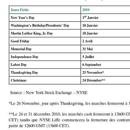
Jours Fériés
2010
er
New Year’s Day
1
Janvier
Washington’s Birthday/Presidents’ Day
18 Janvier
Martin Luther King, Jr. Day
18 Janvier
Good Friday
2 Avril
Memorial Day
31 Mai
Independence Day
5 Juillet
Labor Day
6 Septembre
Thanksgiving Day
25 Novembre*
Christmas
24 Décembre**
Source : New York Stock Exchange – NYSE
*Le 26 Novembre, jour après Thanksgiving, les marches fermeront à 
**Le 24 et 31 décembre 2010, les marchés cash fermeront à 13h00 
CET) tandis que NYSE Liffe commencera la fermeture des contrats
partir de 12h00 GMT (13h00 CET).