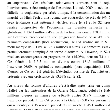
an auparavant. Ces résultats relativement corrects sont à rep
l’environnement économique de l’exercice. L’année 2009, année de c
difficile, la conjoncture perturbée a impacté la consommation des m
marché du High Tech a ainsi connu une contraction de prés de 9%. 
deux tendances sont nettement visibles, entre le S1 et le S2, pre
reprise progressive de l’économie. Le premier semestre a e
globalement 139.1 millions d’euros de facturations contre 138.4 milli
sur l’exercice précèdent soit une progression limitée de +0.4%. Ce
périmètre comparable (hors acquisitions), le CA réalisé sur le S1 
recul marqué de -11.6% à 122.3 millions d’euros. Ce semestre s’est 
particulièrement compliqué en terme d’activité. A l’inverse, le S2 
résultats encourageants en progression de +15.08%, dont un T4 à 
CA s’établit à 213.5 millions d’euros contre 181.3 millions d
l’exercice 08/09. A périmètre comparable (hors acquisition), 185.
d’euros de CA ont été générés. L’évolution positive de l’activité es
présente avec une croissance de +3.33% sur le S2.
Au niveau du volume d’affaires c’est-à-dire après prise en co
réalisé par les partenaires de la Galerie Marchande, celui-ci s’étab
millions d’euros en hausse de +16.3% contre 319.7 millions d
l’exercice précédent. Le CA propre à la Galerie (500 sites partenai
quasi identique à l’exercice précédent) se monte à 45.1 millions d
l’exercice 2009/2010 en progression de 131% par comparaison au 19.