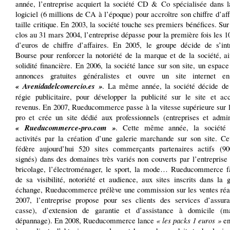
année, l’entreprise acquiert la société CD & Co spécialisée dans l
logiciel (6 millions de CA à l’époque) pour accroître son chiffre d’aff
taille critique. En 2003, la société touche ses premiers bénéfices. Sur
clos au 31 mars 2004, l’entreprise dépasse pour la première fois les 1
d’euros de chiffre d’affaires. En 2005, le groupe décide de s’int
Bourse pour renforcer la notoriété de la marque et de la société, a
solidité financière. En 2006, la société lance sur son site, un espace
annonces gratuites généralistes et ouvre un site internet e
« Avenidadelcomercio.es »
. La même année, la société décide de
régie publicitaire, pour développer la publicité sur le site et acc
revenus. En 2007, Rueducommerce passe à la vitesse supérieure sur 
pro et crée un site dédié aux professionnels (entreprises et admini
« Rueducommerce-pro.com »
. Cette même année, la société 
activités par la création d’une galerie marchande sur son site. Cet
fédère aujourd’hui 520 sites commerçants partenaires actifs (90
signés) dans des domaines très variés non couverts par l’entrepris
bricolage, l’électroménager, le sport, la mode… Rueducommerce fai
de sa visibilité, notoriété et audience, aux sites inscrits dans la 
échange, Rueducommerce prélève une commission sur les ventes réal
2007, l’entreprise propose pour ses clients des services d’assura
casse), d’extension de garantie et d’assistance à domicile (m
dépannage). En 2008, Rueducommerce lance
« les packs 1 euros »
en