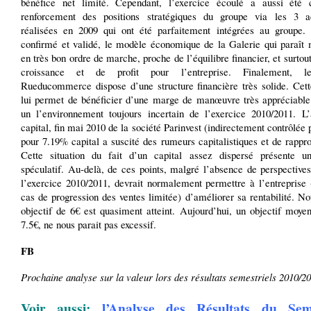
bénéfice net limité. Cependant, l’exercice écoulé a aussi été 
renforcement des positions stratégiques du groupe via les 3 ac
réalisées en 2009 qui ont été parfaitement intégrées au groupe. 
confirmé et validé, le modèle économique de la Galerie qui paraît 
en très bon ordre de marche, proche de l’équilibre financier, et surtou
croissance et de profit pour l’entreprise. Finalement, 
Rueducommerce dispose d’une structure financière très solide. Cette
lui permet de bénéficier d’une marge de manœuvre très appréciable
un l’environnement toujours incertain de l’exercice 2010/2011. L’
capital, fin mai 2010 de la société Parinvest (indirectement contrôlée 
pour 7.19% capital a suscité des rumeurs capitalistiques et de rapp
Cette situation du fait d’un capital assez dispersé présente un
spéculatif. Au-delà, de ces points, malgré l’absence de perspectives
l’exercice 2010/2011, devrait normalement permettre à l’entrepris
cas de progression des ventes limitée) d’améliorer sa rentabilité. No
objectif de 6€ est quasiment atteint. Aujourd’hui, un objectif moye
7.5€, ne nous parait pas excessif.
FB
Prochaine analyse sur la valeur lors des résultats semestriels 2010/2
Voir aussi:
l’Analyse des Résultats du Seme