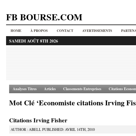
FB BOURSE.COM
HOME
À PROPOS
CONTACT
AVERTISSEMENTS
PARTENA
SAMEDI AOÛT 8TH 2026
Analyses Titres
Articles
Classements Entreprises
Citations Econom
Mot Clé ‘Economiste citations Irving Fi
Citations Irving Fisher
AUTHOR : ABELL PUBLISHED: AVRIL 14TH, 2010