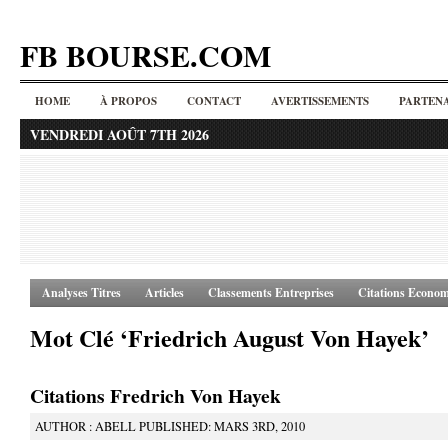
FB BOURSE.COM
HOME
À PROPOS
CONTACT
AVERTISSEMENTS
PARTENA
VENDREDI AOÛT 7TH 2026
Analyses Titres
Articles
Classements Entreprises
Citations Econom
Mot Clé ‘Friedrich August Von Hayek’
Citations Fredrich Von Hayek
AUTHOR : ABELL PUBLISHED: MARS 3RD, 2010