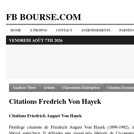
FB BOURSE.COM
HOME
À PROPOS
CONTACT
AVERTISSEMENTS
PARTENA
VENDREDI AOÛT 7TH 2026
Analyses Titres
Articles
Classements Entreprises
Citations Econom
Citations Fredrich Von Hayek
Citations Friedrich August Von Hayek
Florilège citations de Friedrich August Von Hayek (1899-1992), 
libéral autrichien. Il défendra une vision très libérale de l’économ