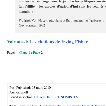
utopies de rechange pour le jour où les politiques auraie
fait faillite ; les utopies d’aujourd’hui sont les réalités 
demain. »
Fredrich Von Hayek, cité dans « En attendant les barbares » 
Guy Sorman, 1992
Voir aussi:
Les citations de Irving Fisher
Page
Page
Pages :
>
1
>
2
Post Published: 03 mars 2010
Author: abell
Found in section:
CITATIONS ECONOMISTES
Tags:
Citations Von Hayek prix nobel
,
Economiste Fredrich Von Ha