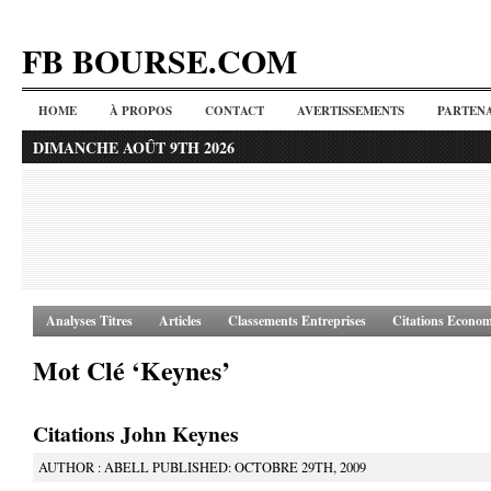
FB BOURSE.COM
HOME
À PROPOS
CONTACT
AVERTISSEMENTS
PARTENA
DIMANCHE AOÛT 9TH 2026
Analyses Titres
Articles
Classements Entreprises
Citations Econom
Mot Clé ‘Keynes’
Citations John Keynes
AUTHOR : ABELL PUBLISHED: OCTOBRE 29TH, 2009