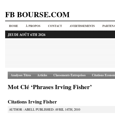
FB BOURSE.COM
HOME
À PROPOS
CONTACT
AVERTISSEMENTS
PARTENA
JEUDI AOÛT 6TH 2026
Analyses Titres
Articles
Classements Entreprises
Citations Econom
Mot Clé ‘Phrases Irving Fisher’
Citations Irving Fisher
AUTHOR : ABELL PUBLISHED: AVRIL 14TH, 2010