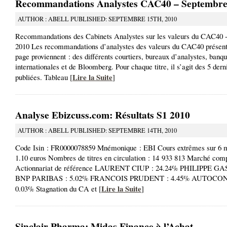
Recommandations Analystes CAC40 – Septembre
AUTHOR : ABELL PUBLISHED: SEPTEMBRE 15TH, 2010
Recommandations des Cabinets Analystes sur les valeurs du CAC40 
2010 Les recommandations d’analystes des valeurs du CAC40 présente
page proviennent : des différents courtiers, bureaux d’analystes, banq
internationales et de Bloomberg. Pour chaque titre, il s’agit des 5 der
Lire la Suite
publiées. Tableau [
]
Analyse Ebizcuss.com: Résultats S1 2010
AUTHOR : ABELL PUBLISHED: SEPTEMBRE 14TH, 2010
Code Isin : FR0000078859 Mnémonique : EBI Cours extrêmes sur 6 mo
1.10 euros Nombres de titres en circulation : 14 933 813 Marché com
Actionnariat de référence LAURENT CIUP : 24.24% PHILIPPE GA
BNP PARIBAS : 5.02% FRANCOIS PRUDENT : 4.45% AUTOCO
Lire la Suite
0.03% Stagnation du CA et [
]
Sinclair Pharma: Midas Finance à l’Achat