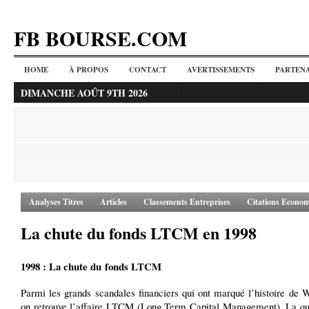
FB BOURSE.COM
HOME
À PROPOS
CONTACT
AVERTISSEMENTS
PARTENA
DIMANCHE AOÛT 9TH 2026
Analyses Titres
Articles
Classements Entreprises
Citations Econom
La chute du fonds LTCM en 1998
1998 : La chute du fonds LTCM
Parmi les grands scandales financiers qui ont marqué l’histoire de W
on retrouve l’affaire LTCM (Long Term Capital Management). La quas