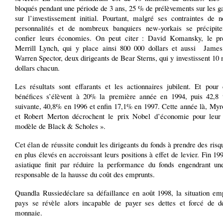
bloqués pendant une période de 3 ans, 25 % de prélèvements sur les g
sur l’investissement initial. Pourtant, malgré ses contraintes de 
personnalités et de nombreux banquiers new-yorkais se précipit
confier leurs économies. On peut citer : David Komansky, le pr
Merrill Lynch, qui y place ainsi 800 000 dollars et aussi Jame
Warren Spector, deux dirigeants de Bear Sterns, qui y investissent 10 
dollars chacun.
Les résultats sont effarants et les actionnaires jubilent. Et pour 
bénéfices s’élèvent à 20% la première année en 1994, puis 42,8
suivante, 40,8% en 1996 et enfin 17,1% en 1997. Cette année là, Myr
et Robert Merton décrochent le prix Nobel d’économie pour leu
modèle de Black & Scholes ».
Cet élan de réussite conduit les dirigeants du fonds à prendre des risq
en plus élevés en accroissant leurs positions à effet de levier. Fin 199
asiatique finit par réduire la performance du fonds engendrant une 
responsable de la hausse du coût des emprunts.
Quandla Russiedéclare sa défaillance en août 1998, la situation emp
pays se révèle alors incapable de payer ses dettes et forcé de d
monnaie.