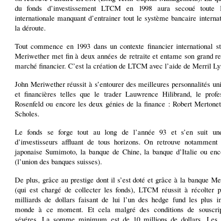
du fonds d’investissement LTCM en 1998 aura secoué toute l
internationale manquant d’entrainer tout le système bancaire interna
la déroute.
Tout commence en 1993 dans un contexte financier international st
Meriwether met fin à deux années de retraite et entame son grand re
marché financier. C’est la création de LTCM avec l’aide de Merril Ly
John Meriwether réussit à s’entourer des meilleures personnalités uni
et financières telles que le trader Lauwrence Hilibrand, le profe
Rosenfeld ou encore les deux génies de la finance : Robert Merton
Scholes.
Le fonds se forge tout au long de l’année 93 et s’en suit un
d’investisseurs affluant de tous horizons. On retrouve notamment
japonaise Sumimoto, la banque de Chine, la banque d’Italie ou en
(l’union des banques suisses).
De plus, grâce au prestige dont il s’est doté et grâce à la banque M
(qui est chargé de collecter les fonds), LTCM réussit à récolter p
milliards de dollars faisant de lui l’un des hedge fund les plus in
monde à ce moment. Et cela malgré des conditions de souscrip
sévéres. La somme minimum est de 10 millions de dollars. Les 