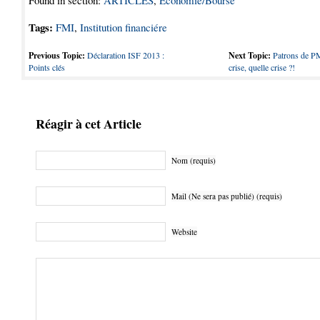
Found in section:
ARTICLES
,
Economie/Bourse
Tags:
FMI
,
Institution financiére
Previous Topic:
Déclaration ISF 2013 :
Next Topic:
Patrons de PM
Points clés
crise, quelle crise ?!
Réagir à cet Article
Nom (requis)
Mail (Ne sera pas publié) (requis)
Website