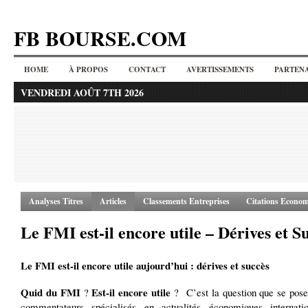
FB BOURSE.COM
HOME
À PROPOS
CONTACT
AVERTISSEMENTS
PARTENA
VENDREDI AOÛT 7TH 2026
Analyses Titres
Articles
Classements Entreprises
Citations Econom
Le FMI est-il encore utile – Dérives et S
Le FMI est-il encore utile aujourd’hui : dérives et succès
Quid du FMI
Est-il encore utile
?
? C’est la question que se posen
commentateurs spécialisés en actualités économiques internati