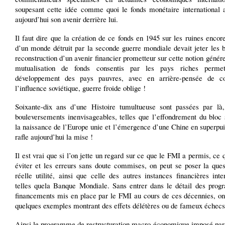
soupesant cette idée comme quoi le fonds monétaire international a
aujourd’hui son avenir derrière lui.
Il faut dire que la création de ce fonds en 1945 sur les ruines enco
d’un monde détruit par la seconde guerre mondiale devait jeter les 
reconstruction d’un avenir financier prometteur sur cette notion génér
mutualisation de fonds consentis par les pays riches permett
développement des pays pauvres, avec en arrière-pensée de co
l’influence soviétique, guerre froide oblige !
Soixante-dix ans d’une Histoire tumultueuse sont passées par là
bouleversements inenvisageables, telles que l’effondrement du bloc 
la naissance de l’Europe unie et l’émergence d’une Chine en superpu
rafle aujourd’hui la mise !
Il est vrai que si l’on jette un regard sur ce que le FMI a permis, ce q
éviter et les erreurs sans doute commises, on peut se poser la ques
réelle utilité, ainsi que celle des autres instances financières inte
telles quela Banque Mondiale. Sans entrer dans le détail des pro
financements mis en place par le FMI au cours de ces décennies, on 
quelques exemples montrant des effets délétères ou de fameux échecs
Ainsi le programme de restructuration macro-économique imposé par