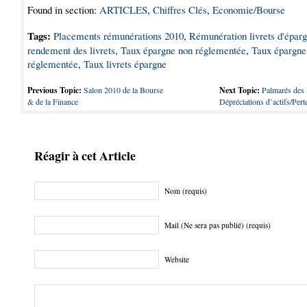
Found in section:
ARTICLES
,
Chiffres Clés
,
Economie/Bourse
Tags:
Placements rémunérations 2010
,
Rémunération livrets d'épar
rendement des livrets
,
Taux épargne non réglementée
,
Taux épargne
réglementée
,
Taux livrets épargne
Previous Topic:
Salon 2010 de la Bourse
Next Topic:
Palmarés des
& de la Finance
Dépréciations d’actifs/Per
Réagir à cet Article
Nom (requis)
Mail (Ne sera pas publié) (requis)
Website