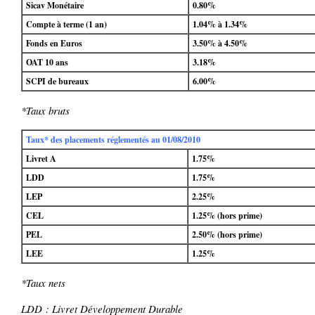
Sicav Monétaire
0.80%
Compte à terme (1 an)
1.04% à 1.34%
Fonds en Euros
3.50% à 4.50%
OAT 10 ans
3.18%
SCPI de bureaux
6.00%
*Taux bruts
Taux* des placements réglementés au 01/08/2010
Livret A
1.75%
LDD
1.75%
LEP
2.25%
CEL
1.25% (hors prime)
PEL
2.50% (hors prime)
LEE
1.25%
*Taux nets
LDD : Livret Développement Durable